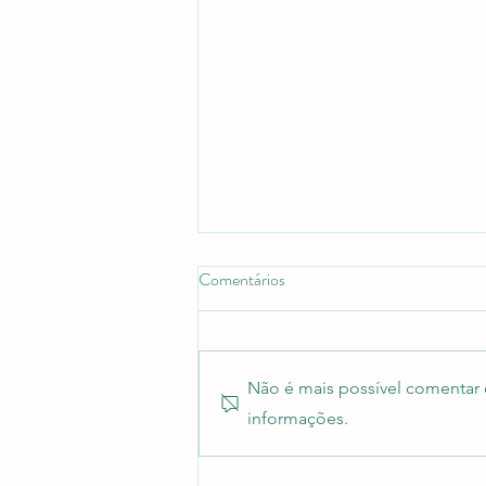
Comentários
Não é mais possível comentar e
informações.
Revista científica RCMOS é
citada em guia sobre onde