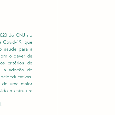
2020 do CNJ no 
 Covid-19, que 
o saúde para a 
com o dever de 
s critérios de 
os a adoção de 
ioeducativas. 
 de uma maior 
do a estrutura 
. 