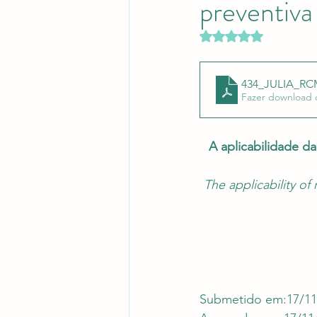
preventiva
Revistas Científicas
Pont
Avaliado com NaN d
434_JULIA_R
Fazer download 
A aplicabilidade d
The applicability of
Submetido em:17/11