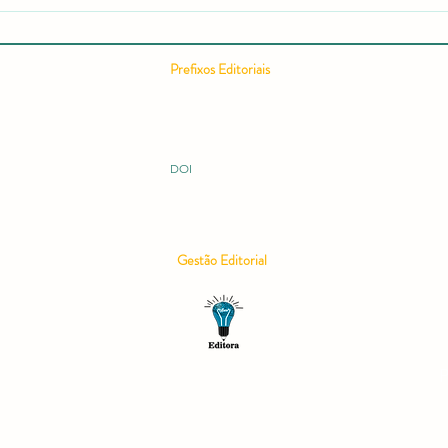
recorde de acessos e expansão
Comp
internacional
Cient
Pontu
Prefixos Editoriais
Conc
ISSN 2675-9128
ISBN 978-65-994914
ISBN 978-65-996149
ISBN 978-65-995060
DOI 10.51473
DOI
Gestão Editorial
P