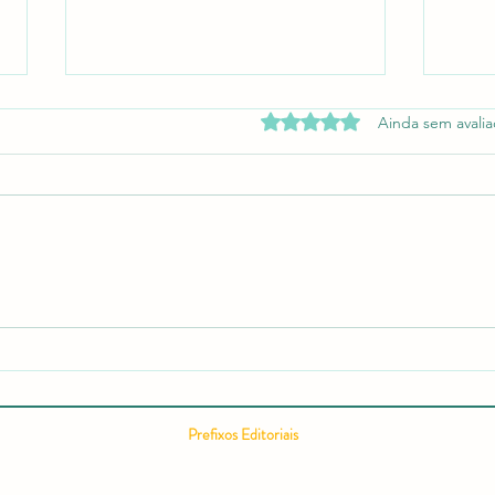
Avaliado com 0 de 5 estrel
Ainda sem avali
Relatório editorial semestral da
Como
RCMOS é publicado com
Cient
recorde de acessos e expansão
Comp
internacional
Cient
Pontu
Prefixos Editoriais
Conc
ISSN 2675-9128
ISBN 978-65-994914
ISBN 978-65-996149