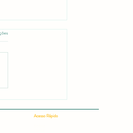
as.
ações
 Publicar um Artigo
ífico em 24h: Guia
leto para uma Publicação
ífica Rápida e Conquistar
ação em Editais e
Acesso Rápido
ursos
Sobre
Livros