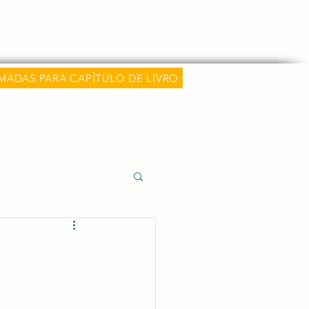
hamadas
Classificações e Métricas
Mais
MADAS PARA CAPÍTULO DE LIVRO
 e Carreira Médica
alida)