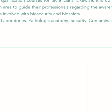
ualification courses for technicians. Likewise, it is up
h area to guide their professionals regarding the awaren
ts involved with biosecurity and biosafety.
 Laboratories. Pathologic anatomy. Security. Contaminat