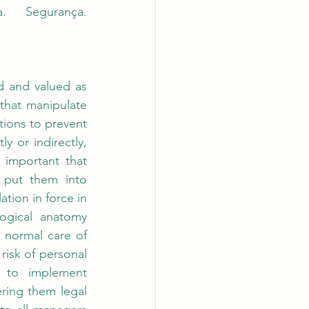
a. Segurança. 
 and valued as 
 that manipulate 
tions to prevent 
y or indirectly, 
y important that 
 put them into 
ation in force in 
ogical anatomy 
 normal care of 
isk of personal 
 to implement 
ring them legal 