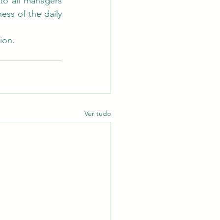
 to all managers 
ess of the daily 
ion.
Ver tudo