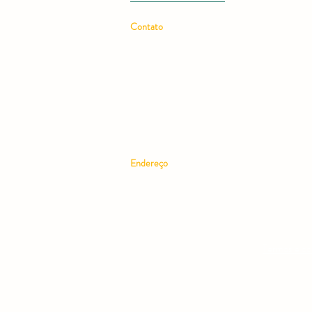
Contato
Email:
rcmos.rev@gmail.com
Telefone: (11) 97228-7607
Endereço
Rua Benedito Calixto, 143, térreo –
Centro. Estado/região: SP. Mongaguá. Brasil
CEP: 11730-000
Termos e co
CNPJ 300062