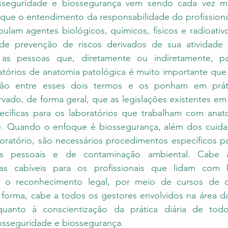
seguridade e biossegurança vem sendo cada vez mai
 que o entendimento da responsabilidade do profissiona
ulam agentes biológicos, químicos, físicos e radioativos
e prevenção de riscos derivados de sua atividade e
s pessoas que, diretamente ou indiretamente, par
atórios de anatomia patológica é muito importante que o
ção entre esses dois termos e os ponham em práti
vado, de forma geral, que as legislações existentes em
cíficas para os laboratórios que trabalham com anato
ia). Quando o enfoque é biossegurança, além dos cuida
oratório, são necessários procedimentos específicos pa
es pessoais e de contaminação ambiental. Cabe 
s cabíveis para os profissionais que lidam com his
 o reconhecimento legal, por meio de cursos de qua
forma, cabe a todos os gestores envolvidos na área da 
 quanto à conscientização da prática diária de tod
osseguridade e biossegurança.