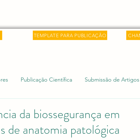
 Saber
Sobre
Livros
Artigos
C
TEMPLATE PARA PUBLICAÇÃO
CHA
res
Publicação Científica
Submissão de Artigos
isa Internacional
Ciência e Sociedade
Revalida
ncia da biossegurança em
os de anatomia patológica
Editais Acadêmicos
Revalidação de Diploma (Rev
e 5 estrelas.