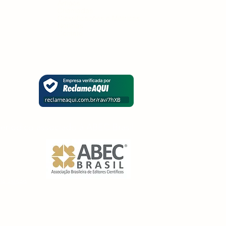
Artigos
Chamadas
Classificações e Métricas
Notícias
Contato
eriódico associado à ABEC Brasil
ns digitais
er