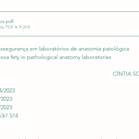
uação em Editais
Revalida e Carreira Médica
Re
os
.pdf
de PDF • 312KB
ossegurança em laboratórios de anatomia patológica
osa fety in pathological anatomy laboratories
CÍNTIA S
4/2023
/2023
/2023
v3i1.514