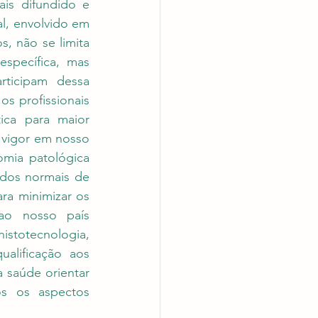
s difundido e 
l, envolvido em 
, não se limita 
specífica, mas 
ticipam dessa 
s profissionais 
ca para maior 
 vigor em nosso 
mia patológica 
dos normais de 
ra minimizar os 
ao nosso país 
totecnologia, 
lificação aos 
saúde orientar 
os os aspectos 