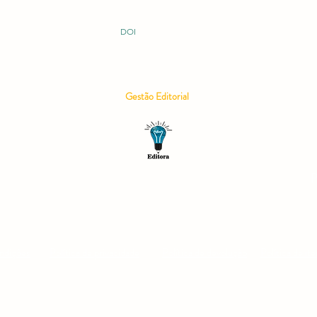
ISBN 978-65-995060
DOI 10.51473
DOI
Gestão Editorial
P
ndições
Política de privacidade
Política de devolução
Política de ite
49000175 | Editora Acadêmica Aluz | RCMOS - Revista Científica Multidisciplinar o Sab
©2025 por Editora Acadêmica Aluz | Revista Científica Multidisciplinar O Saber
Multidisciplinary Scientific Journal Know
São Paulo – SP