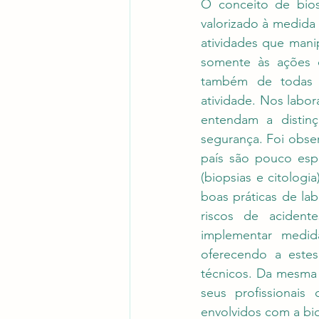
O conceito de bios
valorizado à medida
atividades que manip
somente às ações d
também de todas a
atividade. Nos labor
entendam a distin
segurança. Foi obser
país são pouco espe
(biopsias e citolog
boas práticas de lab
riscos de acident
implementar medida
oferecendo a estes
técnicos. Da mesma 
seus profissionais
envolvidos com a bi