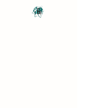
Revista Científica
Multidisciplinar o Saber
Multidisciplinary Scientific
Journal Know