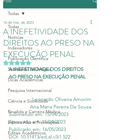
Post
Todas
16 de mai. de 2023
Todas
A INEFETIVIDADE DOS
Notícias
DIREITOS AO PRESO NA
Indexadores
EXECUÇÃO PENAL
Publicação Científica
Avaliado com NaN de 5 estrelas.
Submissão de Artigos
A INEFETIVIDADE DOS DIREITOS 
AO PRESO NA EXECUÇÃO PENAL
Dicas Acadêmicas
Pesquisa Internacional
Leonardo Oliveira Amorim
Ciência e Sociedade
Ana Maria Pereira De Souza
Revalida e Carreira Médica
Submetido em: 15/04/2023
Aprovado em: 15/04/2023
Editora Aluz e Premiações
Publicado em: 16/05/2023
Editais Acadêmicos
DOI: 10.51473/ed.al.v3i1.522