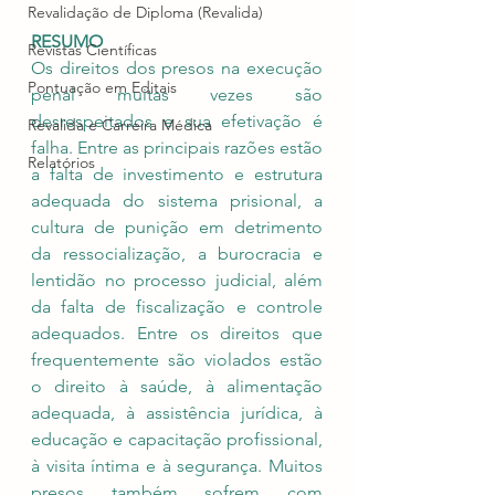
Revalidação de Diploma (Revalida)
RESUMO
Revistas Científicas
Os direitos dos presos na execução 
Pontuação em Editais
penal muitas vezes são 
desrespeitados e sua efetivação é 
Revalida e Carreira Médica
falha. Entre as principais razões estão 
Relatórios
a falta de investimento e estrutura 
adequada do sistema prisional, a 
cultura de punição em detrimento 
da ressocialização, a burocracia e 
lentidão no processo judicial, além 
da falta de fiscalização e controle 
adequados. Entre os direitos que 
frequentemente são violados estão 
o direito à saúde, à alimentação 
adequada, à assistência jurídica, à 
educação e capacitação profissional, 
à visita íntima e à segurança. Muitos 
presos também sofrem com 