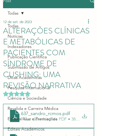
Post
Todas
12 de set. de 2023
Todas
ALTERAÇÕES CLÍNICAS
Notícias
E METABÓLICAS DE
Indexadores
PACIENTES COM
Publicação Científica
SÍNDROME DE
Submissão de Artigos
CUSHING: UMA
Dicas Acadêmicas
REVISÃO NARRATIVA
Pesquisa Internacional
Avaliado com NaN de 5 estrelas.
Ciência e Sociedade
Revalida e Carreira Médica
637_sandro_rcmos
.pdf
Editora Aluz e Premiações
Fazer download de PDF • 387KB
Editais Acadêmicos