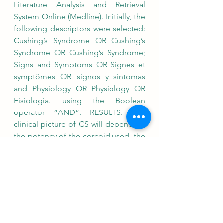
Literature Analysis and Retrieval 
System Online (Medline). Initially, the 
following descriptors were selected: 
Cushing’s Syndrome OR Cushing’s 
Syndrome OR Cushing’s Syndrome; 
Signs and Symptoms OR Signes et 
symptômes OR signos y síntomas 
and Physiology OR Physiology OR 
Fisiología. using the Boolean 
operator “AND”. RESULTS: The 
clinical picture of CS will depend on 
the potency of the corcoid used, the 
route of administration and its 
duration. In general, it is associated 
with a high risk of cardiovascular, 
metabolic, respiratory and 
psychiatric complications, as well as 
osteoporosis and infections with a 
high degree of morbidity and 