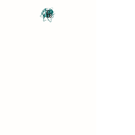
Revista Científica
Multidisciplinar o Saber
Multidisciplinary Scientific
Journal Know