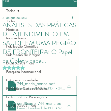
Post
Todas
21 de out. de 2023
Todas
ANÁLISES DAS PRÁTICAS
Notícias
DE ATENDIMENTO EM
Indexadores
SAÚDE EM UMA REGIÃO
Publicação Científica
DE FRONTEIRA: O Papel
Submissão de Artigos
da Coletividade...
Dicas Acadêmicas
Avaliado com NaN de 5 estrelas.
Pesquisa Internacional
Ciência e Sociedade
744_maria_rcmos
.pdf
Fazer download de PDF • 244KB
Revalida e Carreira Médica
Editora Aluz e Premiações
certificado_744_maria
.pdf
Editais Acadêmicos
Fazer download de PDF • 972KB