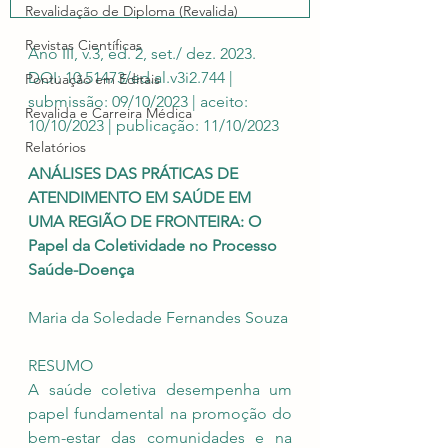
Revalidação de Diploma (Revalida)
Revistas Científicas
Ano III, v.3, ed. 2, set./ dez. 2023. 
DOI: 10.51473/ed.al.v3i2.744 | 
Pontuação em Editais
submissão: 09/10/2023 | aceito: 
Revalida e Carreira Médica
10/10/2023 | publicação: 11/10/2023
Relatórios
ANÁLISES DAS PRÁTICAS DE 
ATENDIMENTO EM SAÚDE EM 
UMA REGIÃO DE FRONTEIRA: O 
Papel da Coletividade no Processo 
Saúde-Doença
Maria da Soledade Fernandes Souza
RESUMO
A saúde coletiva desempenha um 
papel fundamental na promoção do 
bem-estar das comunidades e na 