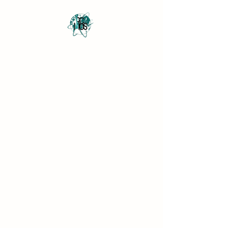
Revista Científica
Multidisciplinar o Saber
Multidisciplinary Scientific
Journal Know