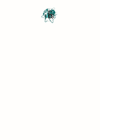
Revista Científica
Multidisciplinar o Saber
Multidisciplinary Scientific
Journal Know