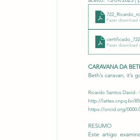
aceito: 15/09/2023 |
Revistas Científicas
722_Ricardo_r
Pont
Fazer download 
certificado_72
Fazer download 
CARAVANA DA BETH
Beth’s caravan, it’s 
Ricardo Santos David -
http://lattes.cnpq.br/8
https://orcid.org/0000-
RESUMO
Este artigo examin