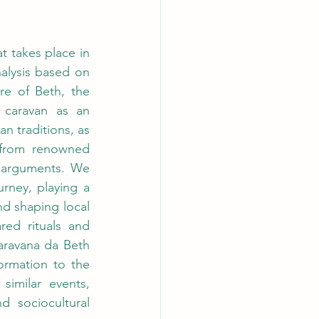
 takes place in 
alysis based on 
re of Beth, the 
 caravan as an 
 traditions, as 
 from renowned 
 arguments. We 
ney, playing a 
nd shaping local 
red rituals and 
ravana da Beth 
rmation to the 
similar events, 
d sociocultural 