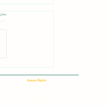
as.
ações
 Publicar um Artigo
ífico em 24h: Guia
leto para uma Publicação
ífica Rápida e Conquistar
ação em Editais e
Acesso Rápido
ursos
Sobre
Livros
Artigos
Chamadas
Classificações e Métricas