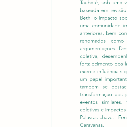
Taubaté, sob uma va
baseada em revisão 
Beth, o impacto soci
uma comunidade ima
anteriores, bem com
renomados como 
argumentações. Des
coletiva, desempen
fortalecimento dos la
exerce influência si
um papel importan
também se destac
transformação aos p
eventos similares, 
coletivas e impactos 
Palavras-chave: Fe
Caravanas.