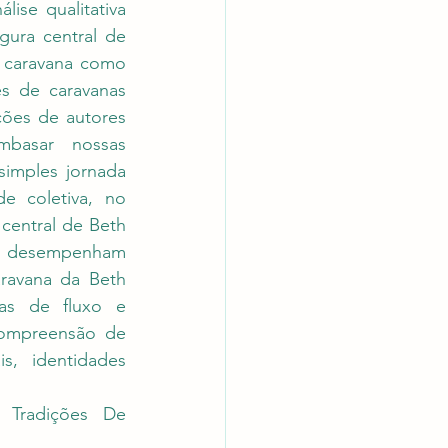
se qualitativa 
gura central de 
a caravana como 
 de caravanas 
ões de autores 
asar nossas 
mples jornada 
 coletiva, no 
 central de Beth 
das desempenham 
avana da Beth 
s de fluxo e 
compreensão de 
s, identidades 
 Tradições De 