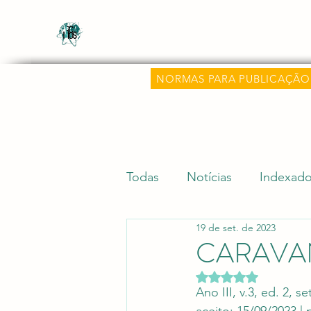
Revista Científica Multidisciplinar o
Multidisciplinary Scientific Journal Know
NORMAS PARA PUBLICAÇÃO
Todas
Notícias
Indexado
19 de set. de 2023
Dicas Acadêmicas
Pesqu
CARAVAN
Avaliado com NaN d
Editora Aluz e Premiações
Ano III, v.3, ed. 2, 