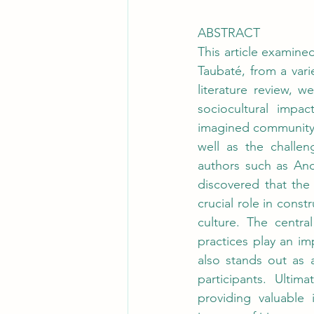
ABSTRACT
This article examine
Taubaté, from a vari
literature review, w
sociocultural impac
imagined community a
well as the challen
authors such as An
discovered that the
crucial role in const
culture. The central
practices play an i
also stands out as 
participants. Ultim
providing valuable i