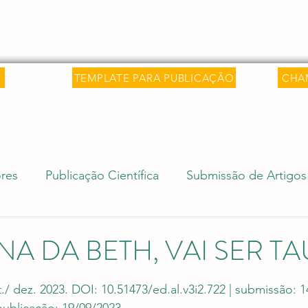
 Saber
Sobre
Livros
Artigos
C
TEMPLATE PARA PUBLICAÇÃO
CHA
res
Publicação Científica
Submissão de Artigos
isa Internacional
Ciência e Sociedade
Revalida
A DA BETH, VAI SER T
e 5 estrelas.
Editais Acadêmicos
Revalidação de Diploma (Rev
set./ dez. 2023. DOI: 10.51473/ed.al.v3i2.722 | submissão: 1