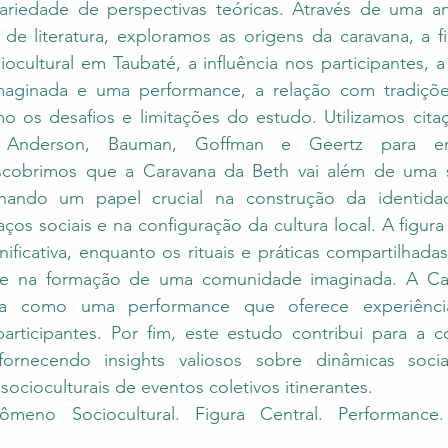
riedade de perspectivas teóricas. Através de uma análi
de literatura, exploramos as origens da caravana, a fi
ocultural em Taubaté, a influência nos participantes, 
ginada e uma performance, a relação com tradições
o os desafios e limitações do estudo. Utilizamos citaç
Anderson, Bauman, Goffman e Geertz para emb
cobrimos que a Caravana da Beth vai além de uma si
hando um papel crucial na construção da identidade
ços sociais e na configuração da cultura local. A figura
gnificativa, enquanto os rituais e práticas compartilha
te na formação de uma comunidade imaginada. A Car
a como uma performance que oferece experiência
articipantes. Por fim, este estudo contribui para a 
fornecendo insights valiosos sobre dinâmicas sociai
socioculturais de eventos coletivos itinerantes.
nômeno Sociocultural. Figura Central. Performance.