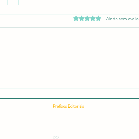
Avaliado com 0 de 5 estrel
Ainda sem avali
Relatório editorial semestral da
Como
RCMOS é publicado com
Cient
recorde de acessos e expansão
Comp
internacional
Cient
Pontu
Prefixos Editoriais
Conc
ISSN 2675-9128
ISBN 978-65-994914
ISBN 978-65-996149
ISBN 978-65-995060
DOI 10.51473
DOI