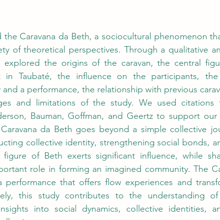
d the Caravana da Beth, a sociocultural phenomenon that
ety of theoretical perspectives. Through a qualitative an
e explored the origins of the caravan, the central figu
t in Taubaté, the influence on the participants, the
nd a performance, the relationship with previous caravan
ges and limitations of the study. We used citations
derson, Bauman, Goffman, and Geertz to support our
 Caravana da Beth goes beyond a simple collective jour
ructing collective identity, strengthening social bonds, a
 figure of Beth exerts significant influence, while sha
mportant role in forming an imagined community. The Ca
a performance that offers flow experiences and transfo
ately, this study contributes to the understanding of 
nsights into social dynamics, collective identities, an