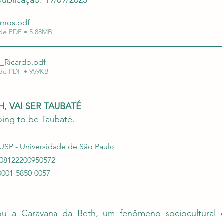
 publicação: 19/09/2023
cmos
uação em Editais
.pdf
Revalida e Carreira Médica
Re
de PDF • 5.88MB
2_Ricardo
.pdf
de PDF • 959KB
, VAI SER TAUBATÉ
going to be Taubaté.
 USP - Universidade de São Paulo
508122200950572 
0001-5850-0057 
ou a Caravana da Beth, um fenômeno sociocultural 