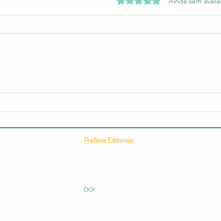
Avaliado com 0 de 5 estrel
Ainda sem avali
Relatório editorial semestral da
Como
RCMOS é publicado com
Cient
recorde de acessos e expansão
Comp
internacional
Cient
Pontu
Prefixos Editoriais
Conc
ISSN 2675-9128
ISBN 978-65-994914
ISBN 978-65-996149
ISBN 978-65-995060
DOI 10.51473
DOI