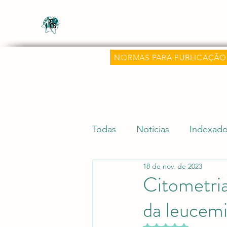
Revista Científica Multidisciplinar o
Multidisciplinary Scientific Journal Know
NORMAS PARA PUBLICAÇÃO
Todas
Notícias
Indexado
18 de nov. de 2023
Dicas Acadêmicas
Pesqu
Citometria
da leucemi
Editora Aluz e Premiações
Avaliado com NaN d