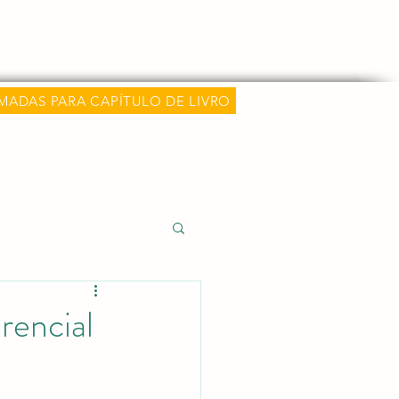
hamadas
Classificações e Métricas
Mais
MADAS PARA CAPÍTULO DE LIVRO
 e Carreira Médica
rencial
alida)