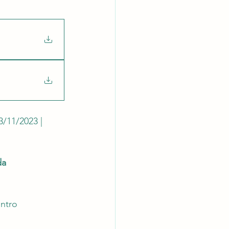
latórios
3/11/2023 | 
da
ntro 