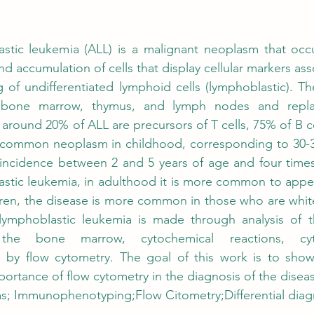
stic leukemia (ALL) is a malignant neoplasm that occu
and accumulation of cells that display cellular markers ass
 of undifferentiated lymphoid cells (lymphoblastic). The
 bone marrow, thymus, and lymph nodes and repla
, around 20% of ALL are precursors of T cells, 75% of B c
A common neoplasm in childhood, corresponding to 30-3
k incidence between 2 and 5 years of age and four time
stic leukemia, in adulthood it is more common to appear
ren, the disease is more common in those who are white
lymphoblastic leukemia is made through analysis of t
 the bone marrow, cytochemical reactions, cyt
y flow cytometry. The goal of this work is to show 
portance of flow cytometry in the diagnosis of the disea
; Immunophenotyping;Flow Citometry;Differential diag