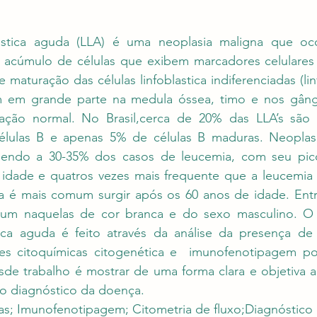
astica aguda (LLA) é uma neoplasia maligna que oco
 e acúmulo de células que exibem marcadores celulares 
maturação das células linfoblastica indiferenciadas (lin
 em grande parte na medula óssea, timo e nos gânglio
ação normal. No Brasil,cerca de 20% das LLA’s são 
élulas B e apenas 5% de células B maduras. Neoplasi
ndendo a 30-35% dos casos de leucemia, com seu pico
 idade e quatros vezes mais frequente que a leucemia 
ta é mais comum surgir após os 60 anos de idade. Entre
m naquelas de cor branca e do sexo masculino. O d
ica aguda é feito através da análise da presença de li
s citoquímicas citogenética e  imunofenotipagem por
sde trabalho é mostrar de uma forma clara e objetiva a
no diagnóstico da doença. 
s; Imunofenotipagem; Citometria de fluxo;Diagnóstico d