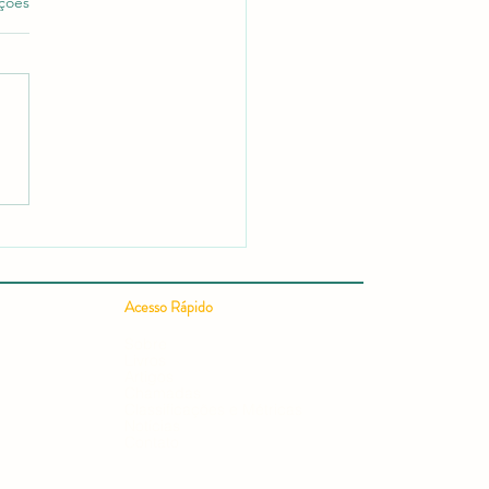
as.
ações
 Publicar um Artigo
ífico em 24h: Guia
leto para uma Publicação
ífica Rápida e Conquistar
ação em Editais e
Acesso Rápido
ursos
Sobre
Livros
Artigos
Chamadas
Classificações e Métricas
Notícias
Contato