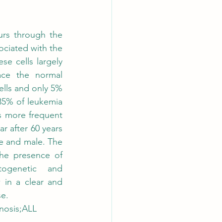
rs through the 
ociated with the 
se cells largely 
ce the normal 
ells and only 5% 
5% of leukemia 
s more frequent 
 after 60 years 
 and male. The 
he presence of 
ogenetic and 
in a clear and 
se.
nosis;ALL