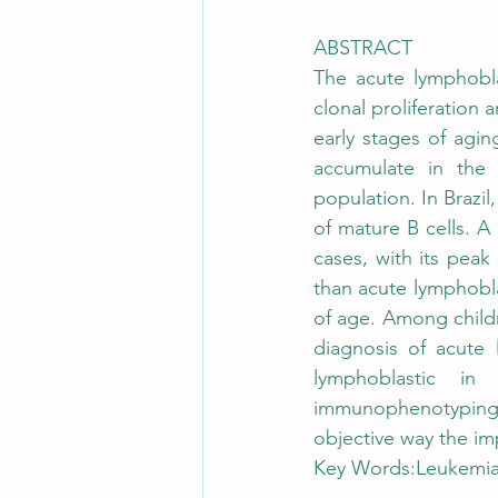
ABSTRACT
The acute lymphobla
clonal proliferation 
early stages of aging
accumulate in the
population. In Brazil
of mature B cells. 
cases, with its pea
than acute lymphobla
of age. Among child
diagnosis of acute 
lymphoblastic in
immunophenotyping b
objective way the im
Key Words:Leukemias