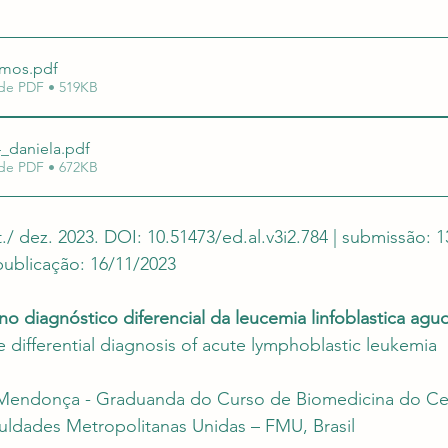
uação em Editais
Revalida e Carreira Médica
Re
cmos
.pdf
de PDF • 519KB
4_daniela
.pdf
de PDF • 672KB
set./ dez. 2023. DOI: 10.51473/ed.al.v3i2.784 | submissão: 1
 publicação: 16/11/2023
no diagnóstico diferencial da leucemia linfoblastica agu
e differential diagnosis of acute lymphoblastic leukemia
 Mendonça - Graduanda do Curso de Biomedicina do Ce
culdades Metropolitanas Unidas – FMU, Brasil