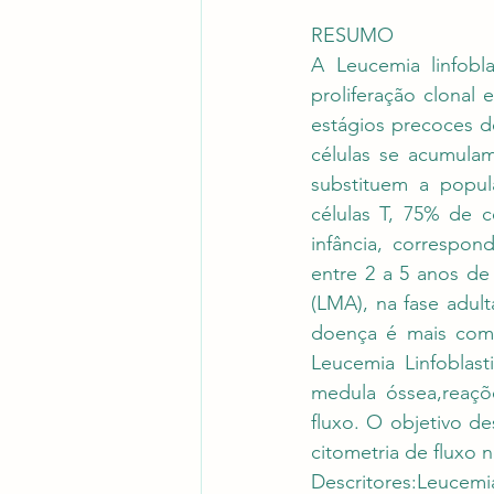
RESUMO
A Leucemia linfobl
proliferação clonal
estágios precoces de 
células se acumulam
substituem a popul
células T, 75% de c
infância, correspo
entre 2 a 5 anos de
(LMA), na fase adul
doença é mais comu
Leucemia Linfoblast
medula óssea,reaçõe
fluxo. O objetivo de
citometria de fluxo 
Descritores:Leucemia