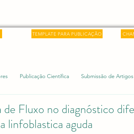
 Saber
Sobre
Livros
Artigos
C
TEMPLATE PARA PUBLICAÇÃO
CHA
res
Publicação Científica
Submissão de Artigos
isa Internacional
Ciência e Sociedade
Revalida
 de Fluxo no diagnóstico dife
a linfoblastica aguda
Editais Acadêmicos
Revalidação de Diploma (Rev
e 5 estrelas.