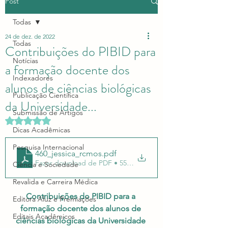
Post
Todas
24 de dez. de 2022
Todas
Contribuições do PIBID para
Notícias
a formação docente dos
Indexadores
alunos de ciências biológicas
Publicação Científica
da Universidade...
Submissão de Artigos
Avaliado com NaN de 5 estrelas.
Dicas Acadêmicas
Pesquisa Internacional
460_jessica_rcmos
.pdf
Fazer download de PDF • 558KB
Ciência e Sociedade
Revalida e Carreira Médica
Contribuições do PIBID para a 
Editora Aluz e Premiações
formação docente dos alunos de 
Editais Acadêmicos
ciências biológicas da Universidade 