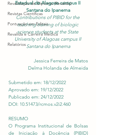
Estadual de Alagoas campus II 
Revalidação de Diploma (Revalida)
Santana do Ipanema
Revistas Científicas
Contributions of PIBID for the 
Pontuação em Editais
teaching training of biologic 
science students at the State 
Revalida e Carreira Médica
University of Alagoas campus II 
Relatórios
Santana do Ipanema
Jessica Ferreira de Matos
Delma Holanda de Almeida
Submetido em: 18/12/2022
Aprovado em: 19/12/2022
Publicado em: 24/12/2022
DOI: 10.51473/rcmos.v2i2.460
RESUMO
O Programa Institucional de Bolsas 
de Iniciação à Docência (PIBID) 