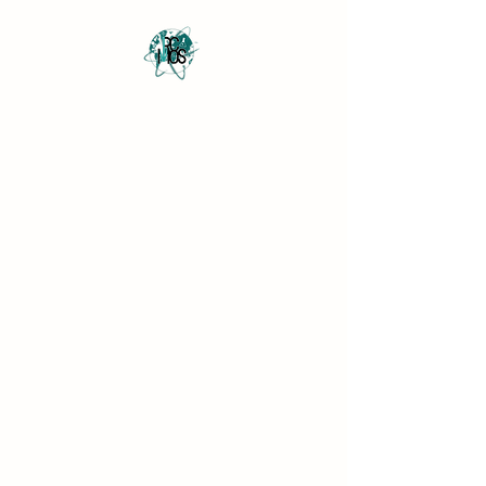
Revista Científica
Multidisciplinar o Saber
Multidisciplinary Scientific
Journal Know