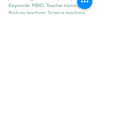
Keywords: PIBID; Teacher training; 
Biology teaching; Science teaching
Ver tudo
Posts Relacionados