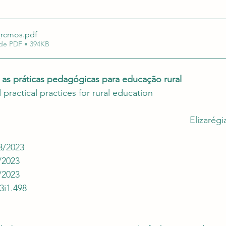
uação em Editais
Revalida e Carreira Médica
Re
_rcmos
.pdf
de PDF • 394KB
 e as práticas pedagógicas para educação rural
d practical practices for rural education
Elizarégi
3/2023
/2023
/2023
3i1.498