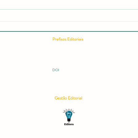
Relatório editorial semestral da
Como
RCMOS é publicado com
Cient
recorde de acessos e expansão
Comp
internacional
Cient
Pontu
Prefixos Editoriais
Conc
ISSN 2675-9128
ISBN 978-65-994914
ISBN 978-65-996149
ISBN 978-65-995060
DOI 10.51473
DOI
Gestão Editorial
P