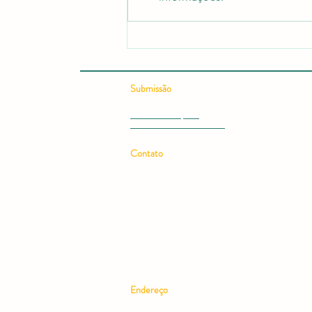
Revista científica RCMOS é
citada em guia sobre onde
publicar artigos científicos
Submissão
Submeter Artigo - OJS
Submissão Rápida
Submeter Livro ou Ebook
Contato
Email:
rcmos.rev@gmail.com
Telefone: (11) 97228-7607
Endereço
Rua Benedito Calixto, 143, térreo –