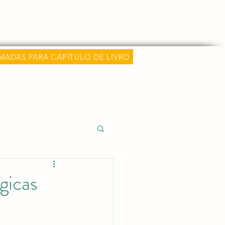
hamadas
Classificações e Métricas
Mais
MADAS PARA CAPÍTULO DE LIVRO
 e Carreira Médica
ógicas
alida)