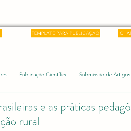
 Saber
Sobre
Livros
Artigos
C
TEMPLATE PARA PUBLICAÇÃO
CHA
res
Publicação Científica
Submissão de Artigos
isa Internacional
Ciência e Sociedade
Revalida
asileiras e as práticas pedag
ção rural
Editais Acadêmicos
Revalidação de Diploma (Rev
e 5 estrelas.