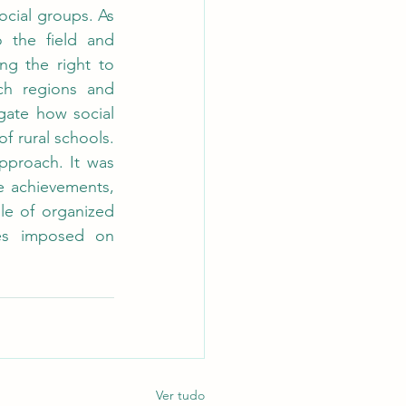
cial groups. As 
 the field and 
ng the right to 
ch regions and 
gate how social 
f rural schools. 
pproach. It was 
e achievements, 
le of organized 
es imposed on 
Ver tudo