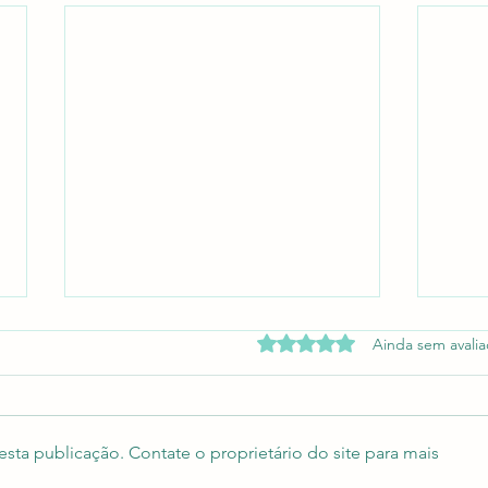
Avaliado com 0 de 5 estrel
Ainda sem avali
sta publicação. Contate o proprietário do site para mais