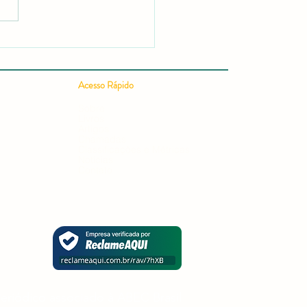
 Publicar um Artigo
ífico em 24h: Guia
leto para uma Publicação
ífica Rápida e Conquistar
Acesso Rápido
ação em Editais e
ursos
Sobre
Livros
Artigos
Chamadas
Classificações e Métricas
Notícias
Contato
eriódico associado à ABEC Brasil