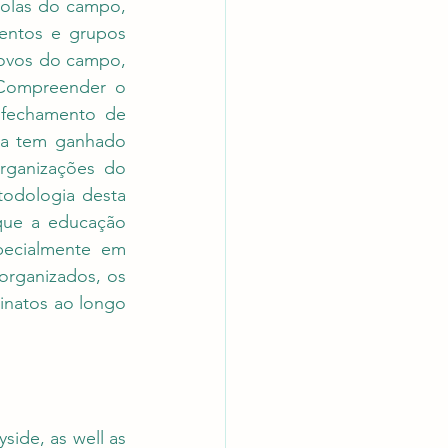
olas do campo, 
entos e grupos 
povos do campo, 
Compreender o 
 fechamento de 
ca tem ganhado 
rganizações do 
odologia desta 
que a educação 
pecialmente em 
organizados, os 
natos ao longo 
side, as well as 