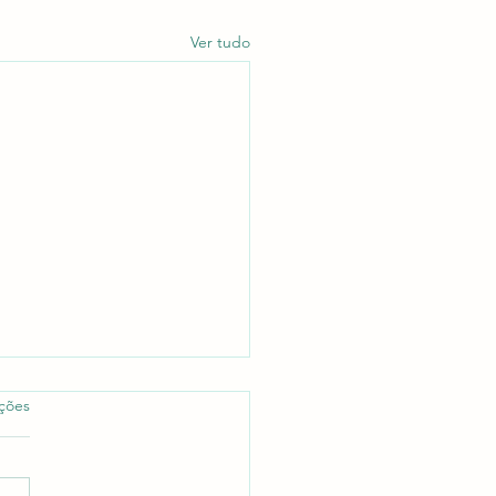
Ver tudo
as.
ações