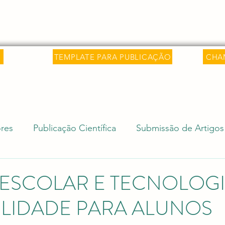
 Saber
Sobre
Livros
Artigos
C
TEMPLATE PARA PUBLICAÇÃO
CHA
res
Publicação Científica
Submissão de Artigos
isa Internacional
Ciência e Sociedade
Revalida
ESCOLAR E TECNOLOGI
ILIDADE PARA ALUNOS
Editais Acadêmicos
Revalidação de Diploma (Rev