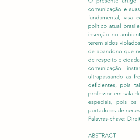
O presente artigo 
comunicação e suas 
fundamental, visa 
político atual brasi
inserção no ambient
terem sidos violado
de abandono que no
de respeito e cidada
comunicação insta
ultrapassando as fr
deficientes, pois t
professor em sala d
especiais, pois o
portadores de neces
Palavras-chave: Dire
ABSTRACT