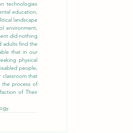
n technologies 
ental education, 
itical landscape 
ol environment, 
ent did nothing 
dults find the 
able that in our 
aking physical 
isabled people, 
 classroom that 
 the process of 
action of Their 
ogy.