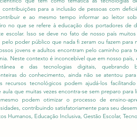
científico que tem como temática as tecnologias de
contribuições para a inclusão de pessoas com deficiê
contribuir e ao mesmo tempo informar ao leitor sob
leiro no que se refere à educação dos portadores de de
e escolar. Isso se deve no fato de nosso país muitos d
s pelo poder público que nada fi zeram ou fazem para m
ssos jovens e adultos encontram pelo caminho para 
nia. Neste contexto é inconcebível que em nosso país, 
ntânea e das tecnologias digitais, quebrando barr
onteiras do conhecimento, ainda não se atentou para
ais recursos tecnológicos podem ajudá-los facilitando
e aula que muitas vezes encontra-se sem preparo para l
s mesmo podem otimizar o processo de ensino-apr
sidades, contribuindo satisfatoriamente para seu desem
itos Humanos, Educação Inclusiva, Gestão Escolar, Tecno