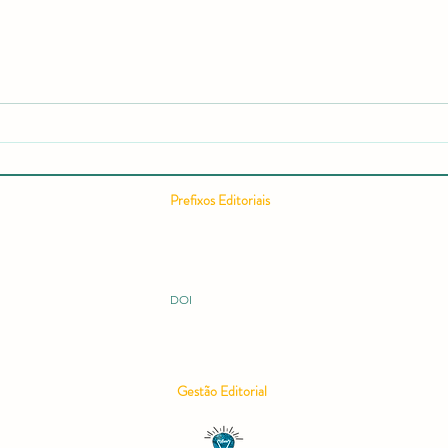
Relatório editorial semestral da
Como
RCMOS é publicado com
Cient
recorde de acessos e expansão
Comp
internacional
Cient
Pontu
Prefixos Editoriais
Conc
ISSN 2675-9128
ISBN 978-65-994914
ISBN 978-65-996149
ISBN 978-65-995060
DOI 10.51473
DOI
Gestão Editorial