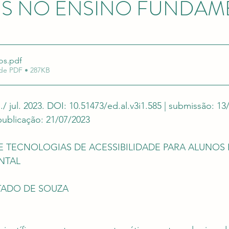
IS NO ENSINO FUNDAM
uação em Editais
Revalida e Carreira Médica
Re
e 5 estrelas.
os
.pdf
de PDF • 287KB
an./ jul. 2023. DOI: 10.51473/ed.al.v3i1.585 | submissão: 13
 publicação: 21/07/2023
 TECNOLOGIAS DE ACESSIBILIDADE PARA ALUNOS 
NTAL
TADO DE SOUZA