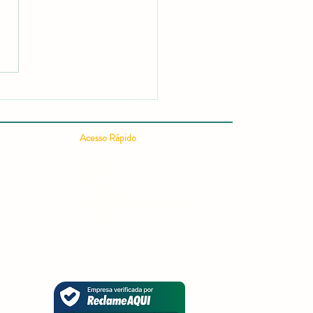
 Publicar um Artigo
ífico em 24h: Guia
leto para uma Publicação
ífica Rápida e Conquistar
ação em Editais e
Acesso Rápido
ursos
Sobre
Livros
Artigos
Chamadas
Classificações e Métricas
Notícias
Contato