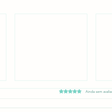
Avaliado com 0 de 5 estrel
Ainda sem avali