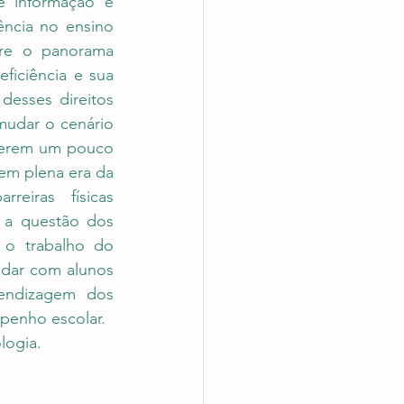
 informação e 
ncia no ensino 
re o panorama 
ficiência e sua 
esses direitos 
udar o cenário 
terem um pouco 
em plena era da 
eiras físicas 
 a questão dos 
 o trabalho do 
idar com alunos 
endizagem dos 
penho escolar.
logia.