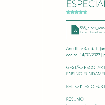
ESPECIA
Revistas Científicas
Pont
Avaliado com NaN d
585_elber_rcm
Fazer download 
Ano III, v.3, ed. 1, j
aceito: 14/07/2023 |
GESTÃO ESCOLAR E
ENSINO FUNDAME
BELTO KLESIO FUR
RESUMO