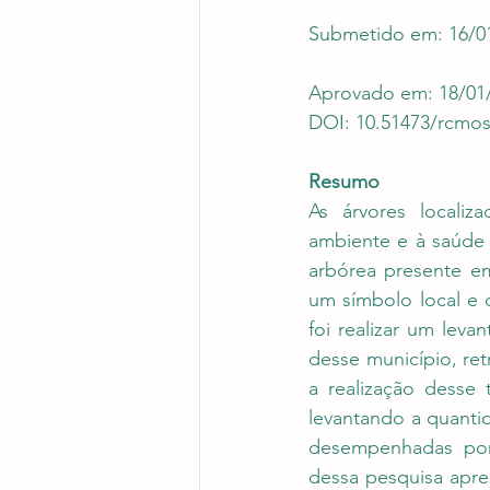
Submetido em: 16/01/2
Aprovado em: 18/01/
DOI: 10.51473/rcmos
Resumo
As árvores localiz
ambiente e à saúde 
arbórea presente em
um símbolo local e c
foi realizar um leva
desse município, ret
a realização desse 
levantando a quantid
desempenhadas por 
dessa pesquisa apre