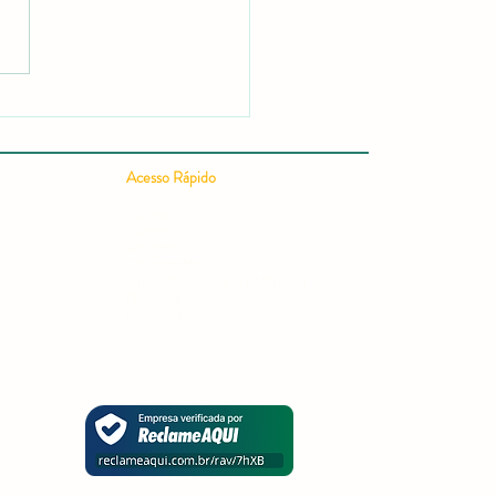
 Publicar um Artigo
ífico em 24h: Guia
leto para uma Publicação
ífica Rápida e Conquistar
Acesso Rápido
ação em Editais e
ursos
Sobre
Livros
Artigos
Chamadas
Classificações e Métricas
Notícias
Contato