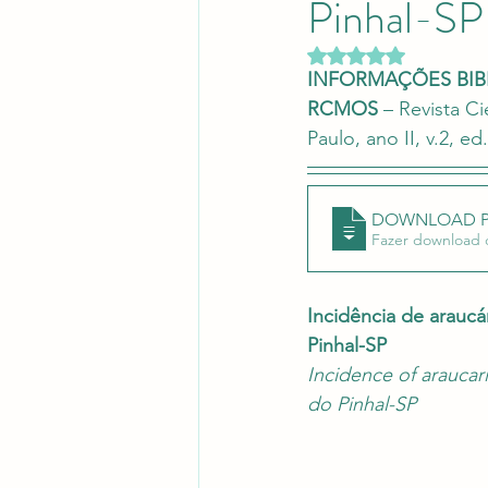
Pinhal-SP
Revistas Científicas
Pont
Avaliado com NaN d
INFORMAÇÕES BIB
RCMOS 
– Revista Ci
Paulo, ano II, v.2, ed
DOWNLOAD 
Incidência de araucá
Pinhal-SP
Incidence of araucari
do Pinhal-SP