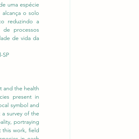
 de uma espécie 
alcança o solo 
o reduzindo a 
 de processos 
dade de vida da 
l-SP
 and the health 
cies present in 
ocal symbol and 
 a survey of the 
lity, portraying 
this work, field 
species in each 