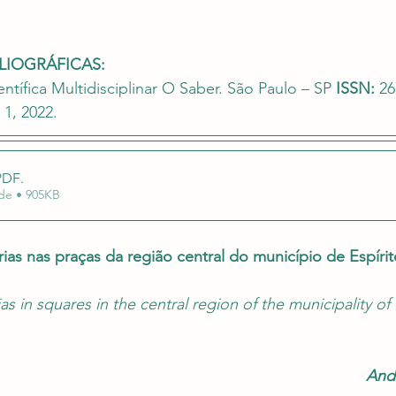
uação em Editais
Revalida e Carreira Médica
Re
e 5 estrelas.
LIOGRÁFICAS:
entífica Multidisciplinar O Saber. São Paulo – SP 
ISSN:
 26
. 1, 2022.
PDF
.
Fazer download de • 905KB
rias nas praças da região central do município de Espíri
as in squares in the central region of the municipality of 
Ande