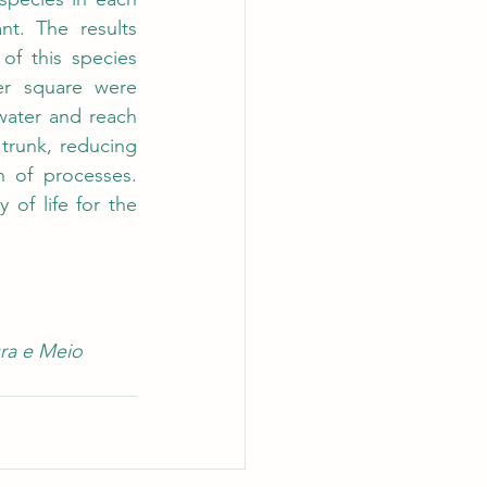
t. The results 
f this species 
er square were 
water and reach 
runk, reducing 
n of processes. 
 of life for the 
ra e Meio 