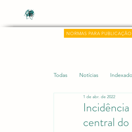
Revista Científica Multidisciplinar o
Multidisciplinary Scientific Journal Know
NORMAS PARA PUBLICAÇÃO
Todas
Notícias
Indexado
1 de abr. de 2022
Dicas Acadêmicas
Pesqu
Incidência
central do
Editora Aluz e Premiações