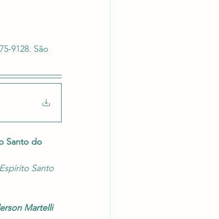
latórios
75-9128. 
São 
to Santo do 
Espírito Santo 
rson Martelli