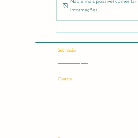
Não é mais possível comentar e
informações.
Revista científica RCMOS é
citada em guia sobre onde
publicar artigos científicos
Submissão
Submeter Artigo - OJS
Submissão Rápida
Submeter Livro ou Ebook
Contato
Email:
rcmos.rev@gmail.com
Telefone: (11) 97228-7607