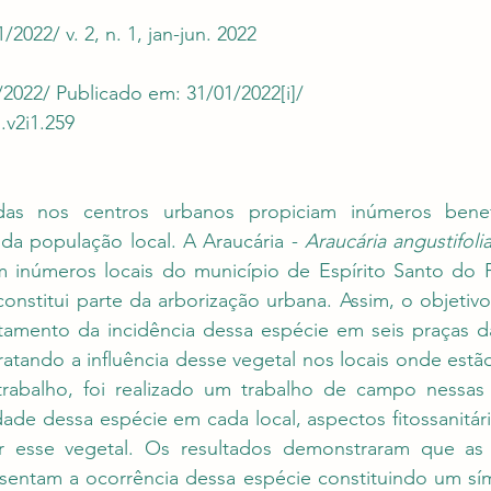
022/ v. 2, n. 1, jan-jun. 2022
2022/ Publicado em: 31/01/2022
[i]
/ 
.v2i1.259
adas nos centros urbanos propiciam inúmeros benef
da população local. A Araucária - 
Araucária angustifoli
 inúmeros locais do município de Espírito Santo do Pi
onstitui parte da arborização urbana. Assim, o objetivo
ntamento da incidência dessa espécie em seis praças da
ratando a influência desse vegetal nos locais onde estão 
trabalho, foi realizado um trabalho de campo nessas p
ade dessa espécie em cada local, aspectos fitossanitári
esse vegetal. Os resultados demonstraram que as p
sentam a ocorrência dessa espécie constituindo um sím