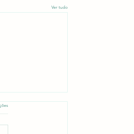
Ver tudo
as.
ações