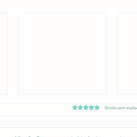
Avaliado com 0 de 5 estrel
Ainda sem avali