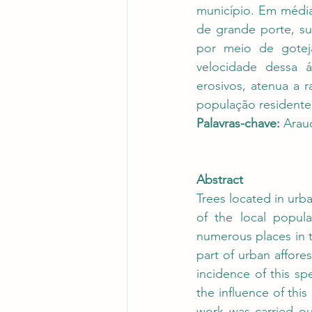
município. Em média
de grande porte, su
por meio de gotej
velocidade dessa á
erosivos, atenua a 
população residente
Palavras-chave:
 Arau
Abstract
Trees located in urb
of the local popula
numerous places in t
part of urban affores
incidence of this spe
the influence of this
work was carried out