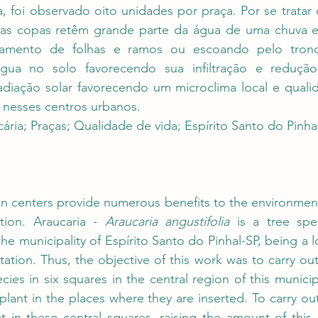
, foi observado oito unidades por praça. Por se tratar
as copas retêm grande parte da água de uma chuva e 
amento de folhas e ramos ou escoando pelo tronc
gua no solo favorecendo sua infiltração e redução
radiação solar favorecendo um microclima local e quali
 nesses centros urbanos. 
cária; Praças; Qualidade de vida; Espírito Santo do Pinha
an centers provide numerous benefits to the environment
tion. Araucaria - 
Araucaria angustifolia
 is a tree spe
he municipality of Espírito Santo do Pinhal-SP, being a l
tation. Thus, the objective of this work was to carry out
cies in six squares in the central region of this municipa
 plant in the places where they are inserted. To carry out 
 in these central squares, raising the amount of this 