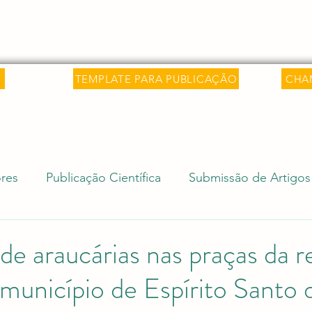
 Saber
Sobre
Livros
Artigos
C
TEMPLATE PARA PUBLICAÇÃO
CHA
res
Publicação Científica
Submissão de Artigos
isa Internacional
Ciência e Sociedade
Revalida
 de araucárias nas praças da r
 município de Espírito Santo 
Editais Acadêmicos
Revalidação de Diploma (Rev