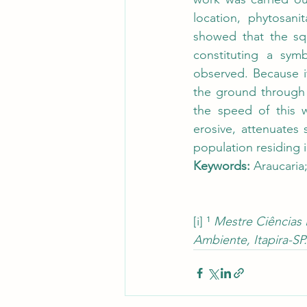
location, phytosani
showed that the squ
constituting a symb
observed. Because it
the ground through 
the speed of this wa
erosive, attenuates s
population residing 
Keywords:
 Araucaria;
[i]
 ¹ 
Mestre Ciências 
Ambiente, Itapira-SP.