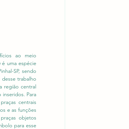
ícios ao meio 
a
 é uma espécie 
nhal-SP, sendo 
 desse trabalho 
 região central 
inseridos. Para 
raças centrais 
os e as funções 
raças objetos 
bolo para esse 