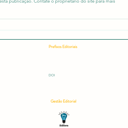
sta publicação. Contate o proprietário do site para mais
Relatório editorial semestral da
Como
RCMOS é publicado com
Cient
recorde de acessos e expansão
Comp
internacional
Cient
Pontu
Prefixos Editoriais
Conc
ISSN 2675-9128
ISBN 978-65-994914
ISBN 978-65-996149
ISBN 978-65-995060
DOI 10.51473
DOI
Gestão Editorial