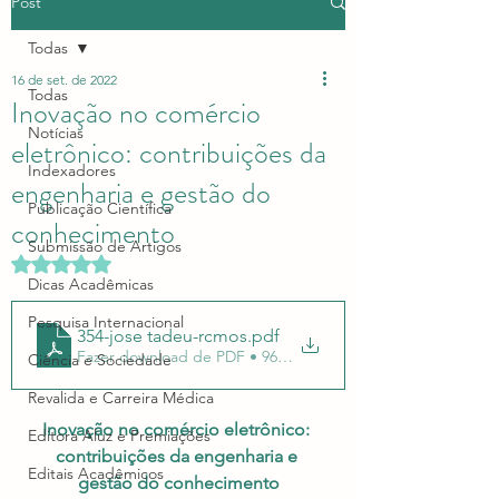
Post
Todas
16 de set. de 2022
Todas
Inovação no comércio
Notícias
eletrônico: contribuições da
Indexadores
engenharia e gestão do
Publicação Científica
conhecimento
Submissão de Artigos
Avaliado com NaN de 5 estrelas.
Dicas Acadêmicas
Pesquisa Internacional
354-jose tadeu-rcmos
.pdf
Fazer download de PDF • 969KB
Ciência e Sociedade
Revalida e Carreira Médica
Inovação no comércio eletrônico: 
Editora Aluz e Premiações
contribuições da engenharia e 
Editais Acadêmicos
gestão do conhecimento