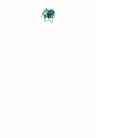
Revista Científica
Multidisciplinar o Saber
Multidisciplinary Scientific
Journal Know