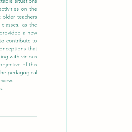
able situations 
tivities on the 
 older teachers 
classes, as the 
provided a new 
to contribute to 
nceptions that 
ing with vicious 
bjective of this 
the pedagogical 
eview.
s.