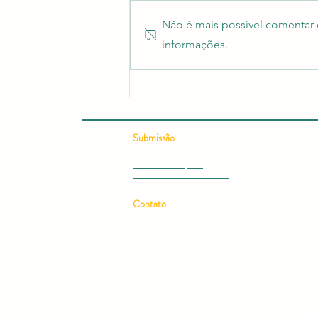
Não é mais possível comentar e
informações.
Revista científica RCMOS é
citada em guia sobre onde
publicar artigos científicos
Submissão
Submeter Artigo - OJS
Submissão Rápida
Submeter Livro ou Ebook
Contato
Email:
rcmos.rev@gmail.com
Telefone: (11) 97228-7607