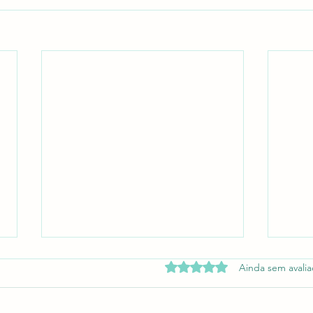
Avaliado com 0 de 5 estrel
Ainda sem avali