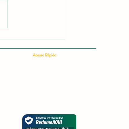
 Publicar um Artigo
ífico em 24h: Guia
leto para uma Publicação
ífica Rápida e Conquistar
Acesso Rápido
ação em Editais e
ursos
Sobre
Livros
Artigos
Chamadas
Classificações e Métricas
Notícias
Contato