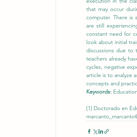
execution in the cla
that may occur durin
computer. There is s
are still experienci
constant need for c
look about initial tr
discussions due to 
teachers already have
cycles, negative expe
article is to analyz
concepts and practic
Keywords: 
Education
[1]
 Doctorado en Edu
marcanto_marcanto