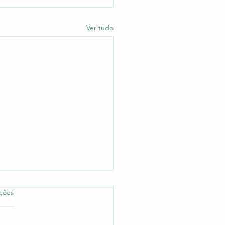
Ver tudo
as.
ações