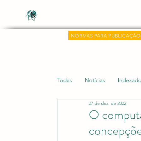
Revista Científica Multidisciplinar o
Multidisciplinary Scientific Journal Know
NORMAS PARA PUBLICAÇÃO
Todas
Notícias
Indexado
27 de dez. de 2022
Dicas Acadêmicas
Pesqu
O computa
concepções
Editora Aluz e Premiações