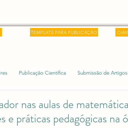
 Saber
Sobre
Livros
Artigos
C
TEMPLATE PARA PUBLICAÇÃO
CHA
res
Publicação Científica
Submissão de Artigos
isa Internacional
Ciência e Sociedade
Revalida
dor nas aulas de matemática
 e práticas pedagógicas na ó
Editais Acadêmicos
Revalidação de Diploma (Rev