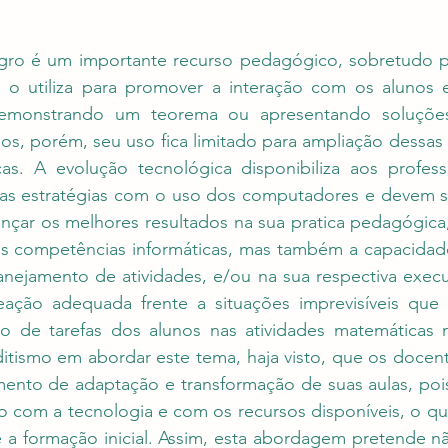
ro é um importante recurso pedagógico, sobretudo pa
 o utiliza para promover a interação com os alunos 
demonstrando um teorema ou apresentando soluções 
ios, porém, seu uso fica limitado para ampliação dessa
as. A evolução tecnológica disponibiliza aos professo
vas estratégias com o uso dos computadores e devem s
nçar os melhores resultados na sua pratica pedagógica,
s competências informáticas, mas também a capacidad
lanejamento de atividades, e/ou na sua respectiva exec
reação adequada frente a situações imprevisíveis que
o de tarefas dos alunos nas atividades matemáticas 
itismo em abordar este tema, haja visto, que os docent
nto de adaptação e transformação de suas aulas, pois
o com a tecnologia e com os recursos disponíveis, o qu
 a formação inicial. Assim, esta abordagem pretende nã