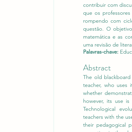
contribuir com disc
que os professores 
rompendo com ciclos
questão. O objetivo
matemática e as con
uma revisão de litera
Palavras-chave: 
Educ
Abstract
The old blackboard 
teacher, who uses i
whether demonstrati
however, its use is
Technological evolu
teachers with the us
their pedagogical pr