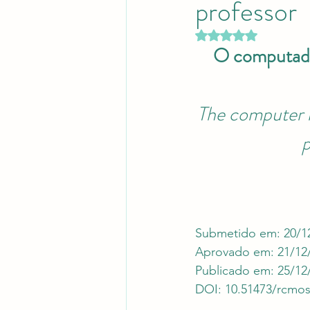
professor
Revistas Científicas
Pont
Avaliado com NaN d
O computador
The computer i
p
Submetido em: 20/1
Aprovado em: 21/12
Publicado em: 25/12
DOI: 10.51473/rcmos