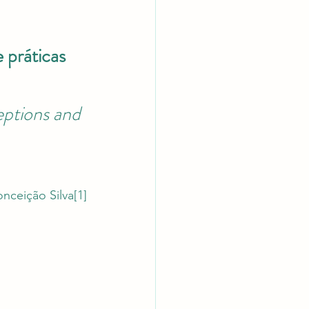
latórios
práticas 
ptions and 
nceição Silva
[1]