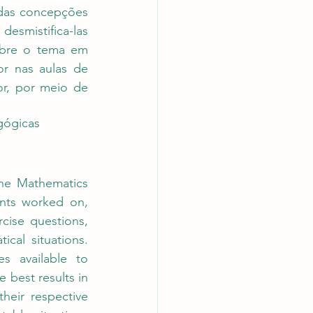
 das concepções 
smistifica-las 
obre o tema em 
r nas aulas de 
r, por meio de 
gógicas
he Mathematics 
nts worked on, 
ise questions, 
al situations. 
s available to 
best results in 
heir respective 