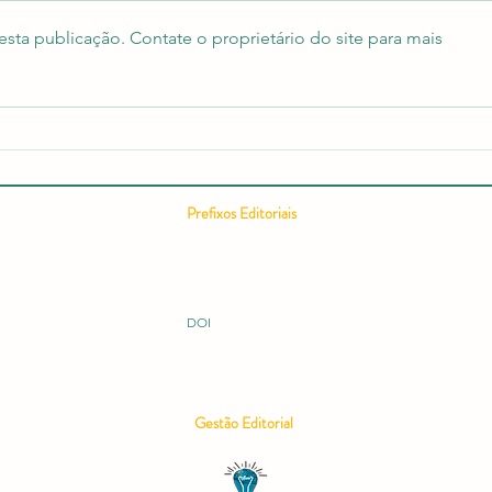
sta publicação. Contate o proprietário do site para mais
Relatório editorial semestral da
Como
RCMOS é publicado com
Cient
recorde de acessos e expansão
Comp
internacional
Cient
Pontu
Prefixos Editoriais
Conc
ISSN 2675-9128
ISBN 978-65-994914
ISBN 978-65-996149
ISBN 978-65-995060
DOI 10.51473
DOI
Gestão Editorial