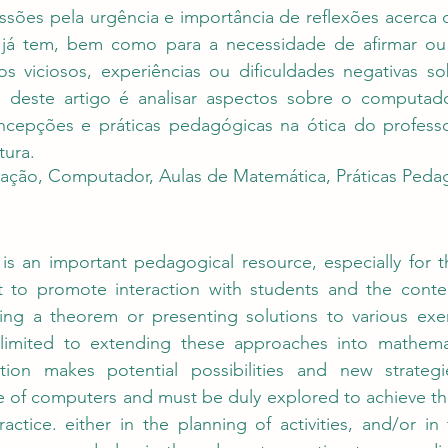
ussões pela urgência e importância de reflexões acerca
já tem, bem como para a necessidade de afirmar ou de
 viciosos, experiências ou dificuldades negativas s
 deste artigo é analisar aspectos sobre o computado
cepções e práticas pedagógicas na ótica do professo
tura.
ação, Computador, Aulas de Matemática, Práticas Peda
is an important pedagogical resource, especially for t
t to promote interaction with students and the conte
ng a theorem or presenting solutions to various exerc
 limited to extending these approaches into mathematic
tion makes potential possibilities and new strategie
e of computers and must be duly explored to achieve the 
actice. either in the planning of activities, and/or in t