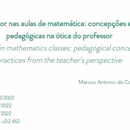
uação em Editais
Revalida e Carreira Médica
Re
e 5 estrelas.
 nas aulas de matemática: concepções e 
pedagógicas na ótica do professor
n mathematics classes: pedagogical conce
ractices from the teacher's perspective
Marcos Antonio da Co
2/2022
/2022
/2022
.v2i2.462