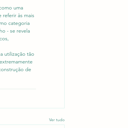
o como uma 
referir às mais 
como categoria 
o - se revela 
cos, 
 utilização tão 
m extremamente 
construção de 
Ver tudo