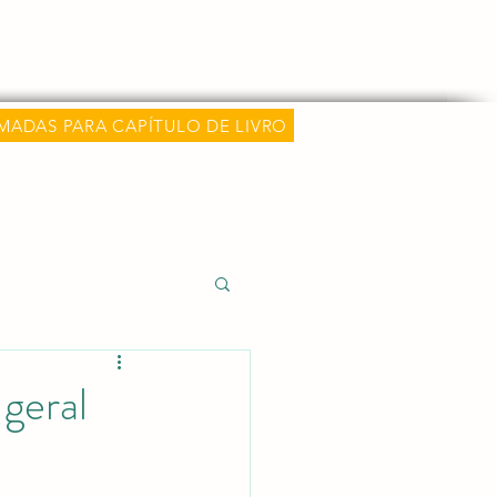
hamadas
Classificações e Métricas
Mais
MADAS PARA CAPÍTULO DE LIVRO
 e Carreira Médica
 geral
alida)