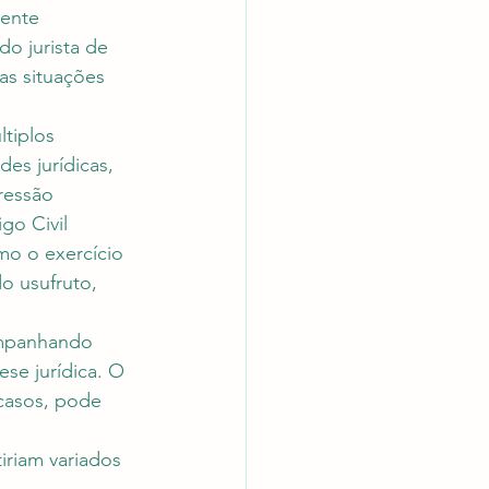
ente 
o jurista de 
as situações 
tiplos 
des jurídicas, 
ressão 
go Civil 
mo o exercício 
o usufruto, 
ompanhando 
ese jurídica. O 
 casos, pode 
riam variados 