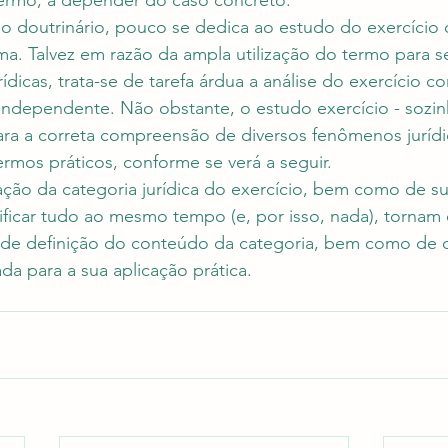
 termo, a depender do caso concreto.
o doutrinário, pouco se dedica ao estudo do exercíci
a. Talvez em razão da ampla utilização do termo para se 
rídicas, trata-se de tarefa árdua a análise do exercício 
independente. Não obstante, o estudo exercício - sozinh
ara a correta compreensão de diversos fenômenos jurídi
rmos práticos, conforme se verá a seguir.
ação da categoria jurídica do exercício, bem como de sua
nificar tudo ao mesmo tempo (e, por isso, nada), torna
as de definição do conteúdo da categoria, bem como de 
a para a sua aplicação prática.