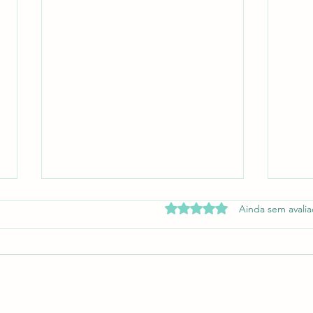
Avaliado com 0 de 5 estrel
Ainda sem avali