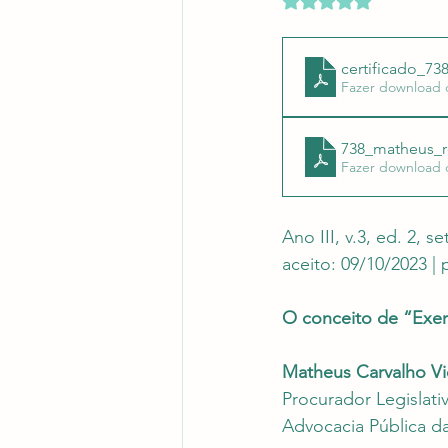
Revistas Científicas
Pont
certificado_7
Fazer download 
738_matheus_
Fazer download 
Ano III, v.3, ed. 2, 
aceito: 09/10/2023 |
O conceito de “Exerc
Matheus Carvalho Vi
Procurador Legislati
Advocacia Pública d