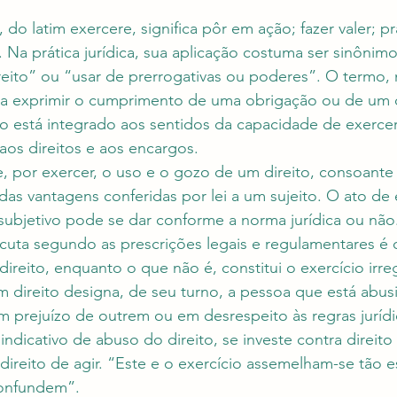
 do latim exercere, significa pôr em ação; fazer valer; pra
 Na prática jurídica, sua aplicação costuma ser sinônim
ireito” ou “usar de prerrogativas ou poderes”. O termo, 
 exprimir o cumprimento de uma obrigação ou de um de
to está integrado aos sentidos da capacidade de exerce
 aos direitos e aos encargos.
 por exercer, o uso e o gozo de um direito, consoante 
o das vantagens conferidas por lei a um sujeito. O ato de
subjetivo pode se dar conforme a norma jurídica ou não.
ecuta segundo as prescrições legais e regulamentares é
direito, enquanto o que não é, constitui o exercício irreg
um direito designa, de seu turno, a pessoa que está abu
 prejuízo de outrem ou em desrespeito às regras jurídi
indicativo de abuso do direito, se investe contra direito 
ireito de agir. “Este e o exercício assemelham-se tão e
confundem”.