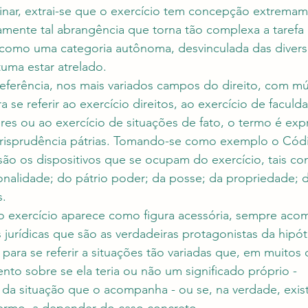
inar, extrai-se que o exercício tem concepção extremam
amente tal abrangência que torna tão complexa a tarefa d
o como uma categoria autônoma, desvinculada das divers
tuma estar atrelado.
 referência, nos mais variados campos do direito, com múl
a se referir ao exercício direitos, ao exercício de faculda
res ou ao exercício de situações de fato, o termo é exp
jurisprudência pátrias. Tomando-se como exemplo o Códi
 são os dispositivos que se ocupam do exercício, tais co
onalidade; do pátrio poder; da posse; da propriedade; d
. 
o exercício aparece como figura acessória, sempre ac
s jurídicas que são as verdadeiras protagonistas da hipót
 para se referir a situações tão variadas que, em muitos
nto sobre se ela teria ou não um significado próprio - 
a situação que o acompanha - ou se, na verdade, existi