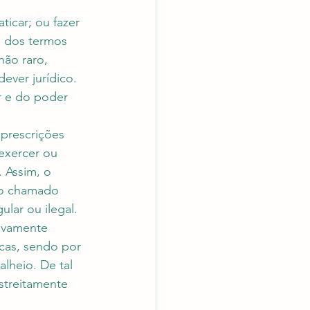
ticar; ou fazer 
o dos termos 
não raro, 
ver jurídico. 
r e do poder 
prescrições 
 exercer ou 
 Assim, o 
 o chamado 
ular ou ilegal.
sivamente 
cas, sendo por 
alheio. De tal 
streitamente 