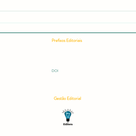
Relatório editorial semestral da
Como
RCMOS é publicado com
Cient
recorde de acessos e expansão
Comp
internacional
Cient
Pontu
Prefixos Editoriais
Conc
ISSN 2675-9128
ISBN 978-65-994914
ISBN 978-65-996149
ISBN 978-65-995060
DOI 10.51473
DOI
Gestão Editorial
P