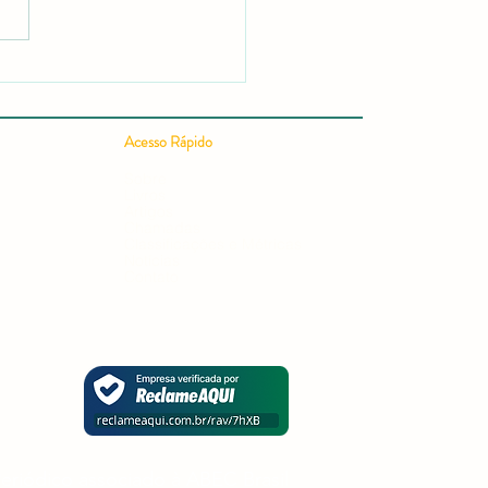
 Publicar um Artigo
ífico em 24h: Guia
leto para uma Publicação
ífica Rápida e Conquistar
ação em Editais e
Acesso Rápido
ursos
Sobre
Livros
Artigos
Chamadas
Classificações e Métricas
Notícias
Contato
eriódico associado à ABEC Brasil