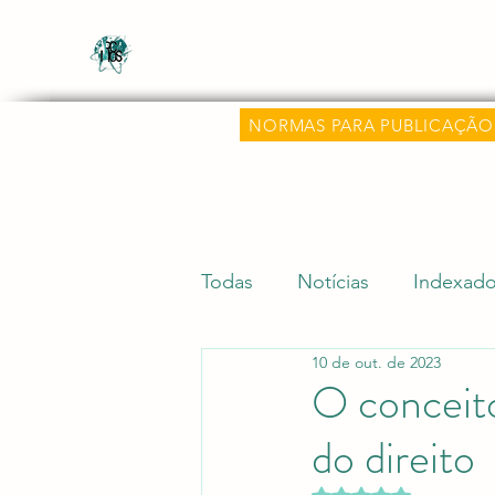
Revista Científica Multidisciplinar o
Multidisciplinary Scientific Journal Know
NORMAS PARA PUBLICAÇÃO
Todas
Notícias
Indexado
10 de out. de 2023
Dicas Acadêmicas
Pesqu
O conceito
do direito
Editora Aluz e Premiações
Avaliado com NaN d