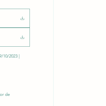
latórios
9/10/2023 | 
or de 