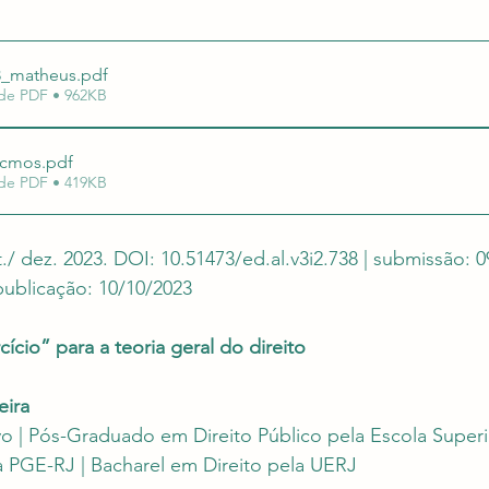
uação em Editais
Revalida e Carreira Médica
Re
38_matheus
.pdf
de PDF • 962KB
rcmos
.pdf
de PDF • 419KB
set./ dez. 2023. DOI: 10.51473/ed.al.v3i2.738 | submissão: 0
 publicação: 10/10/2023
ício” para a teoria geral do direito
eira
vo | Pós-Graduado em Direito Público pela Escola Superi
a PGE-RJ | Bacharel em Direito pela UERJ