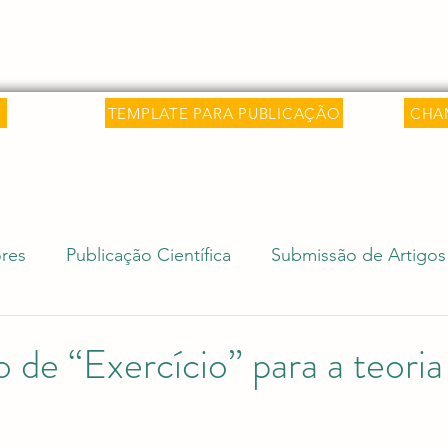
 Saber
Sobre
Livros
Artigos
C
TEMPLATE PARA PUBLICAÇÃO
CHA
res
Publicação Científica
Submissão de Artigos
isa Internacional
Ciência e Sociedade
Revalida
 de “Exercício” para a teoria
Editais Acadêmicos
Revalidação de Diploma (Rev
e 5 estrelas.