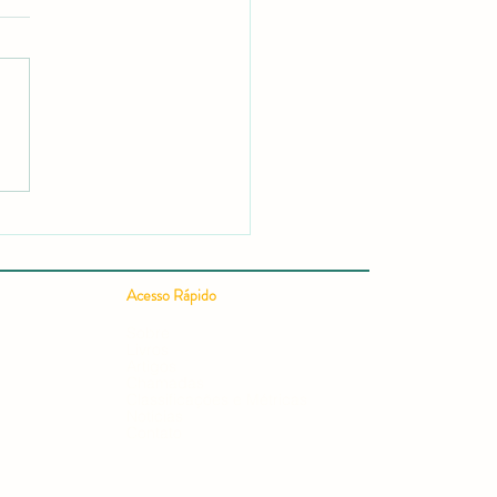
 Publicar um Artigo
ífico em 24h: Guia
leto para uma Publicação
ífica Rápida e Conquistar
ação em Editais e
Acesso Rápido
ursos
Sobre
Livros
Artigos
Chamadas
Classificações e Métricas
Notícias
Contato