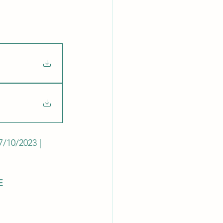
latórios
7/10/2023 | 
E 