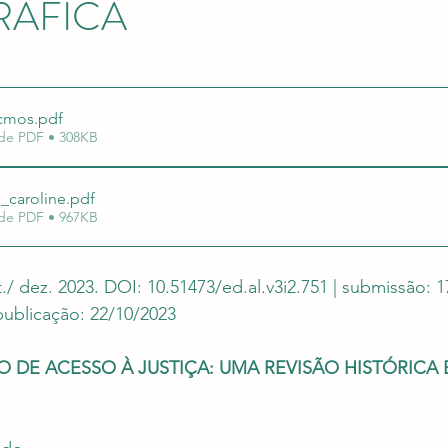
RÁFICA
uação em Editais
Revalida e Carreira Médica
Re
e 5 estrelas.
rcmos
.pdf
de PDF • 308KB
1_caroline
.pdf
de PDF • 967KB
set./ dez. 2023. DOI: 10.51473/ed.al.v3i2.751 | submissão: 1
 publicação: 22/10/2023
 DE ACESSO À JUSTIÇA: UMA REVISÃO HISTÓRICA 