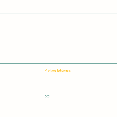
Relatório editorial semestral da
Como
RCMOS é publicado com
Cient
recorde de acessos e expansão
Comp
internacional
Cient
Pontu
Prefixos Editoriais
Conc
ISSN 2675-9128
ISBN 978-65-994914
ISBN 978-65-996149
ISBN 978-65-995060
DOI 10.51473
DOI