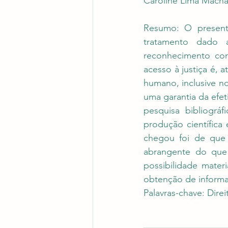
Caroline Lima Mach
Resumo: O present
tratamento dado a
reconhecimento com
acesso à justiça é, a
humano, inclusive no
uma garantia da efet
pesquisa bibliográf
produção científica 
chegou foi de que 
abrangente do que a
possibilidade mater
obtenção de inform
Palavras-chave: Dire