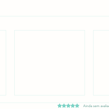
Avaliado com 0 de 5 estrel
Ainda sem avali