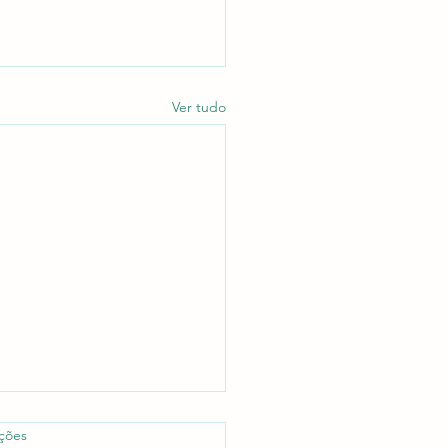
Ver tudo
as.
ações