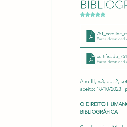
BIBLIOG
Revistas Científicas
Pont
Avaliado com NaN d
751_caroline_
Fazer download 
certificado_75
Fazer download 
Ano III, v.3, ed. 2, 
aceito: 18/10/2023 |
O DIREITO HUMANO
BIBLIOGRÁFICA