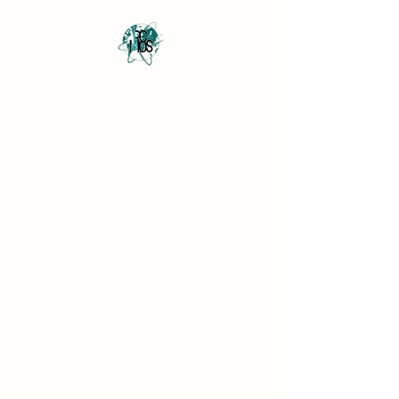
Revista Científica
Multidisciplinar o Saber
Multidisciplinary Scientific
Journal Know