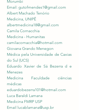
Morumbi
Email: 
gutofmendes1@gmail.com
Albert Machado Tenório 
Medicina, UNIPÊ 
albertmedicina18@gmail.com
Camila Cornacchia
Medicina - Humanitas
camilacornacchia@hotmail.com
Giovana Grando Menegon
Médica pela Universidade de Caxias 
do Sul (UCS)
Eduardo Xavier de Sá Bezerra d e 
Menezes 
Medicina Faculdade ciências 
médicas 
eduardobezerra101@hotmail.com
Luca Baraldi Lamana 
Medicina FMRP USP
Email 
lucablamana@usp.br