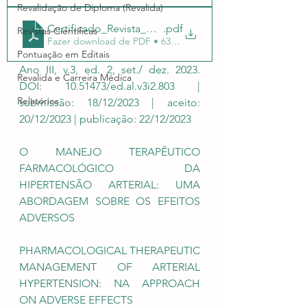
Revalidação de Diploma (Revalida)
Certificado_Revista_Cientifica_RCMOSpedro803
.pdf
Revistas Científicas
Fazer download de PDF • 635KB
Pontuação em Editais
Ano III, v.3, ed. 2, set./ dez. 2023. 
Revalida e Carreira Médica
DOI: 10.51473/ed.al.v3i2.803 | 
Relatórios
submissão: 18/12/2023 | aceito: 
20/12/2023 | publicação: 22/12/2023
O MANEJO TERAPÊUTICO 
FARMACOLÓGICO DA 
HIPERTENSÃO ARTERIAL: UMA 
ABORDAGEM SOBRE OS EFEITOS 
ADVERSOS 
PHARMACOLOGICAL THERAPEUTIC 
MANAGEMENT OF ARTERIAL 
HYPERTENSION: NA APPROACH 
ON ADVERSE EFFECTS