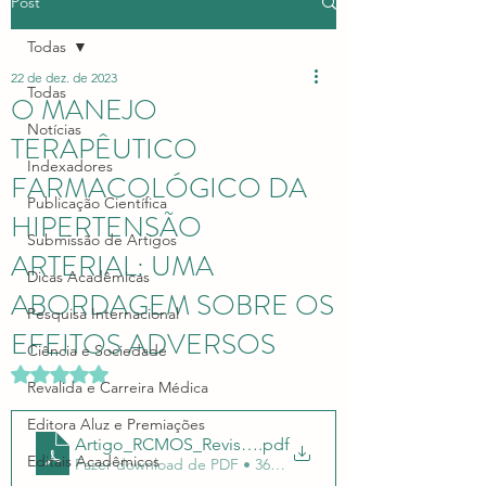
Post
Todas
22 de dez. de 2023
Todas
O MANEJO
Notícias
TERAPÊUTICO
Indexadores
FARMACOLÓGICO DA
Publicação Científica
HIPERTENSÃO
Submissão de Artigos
ARTERIAL: UMA
Dicas Acadêmicas
ABORDAGEM SOBRE OS
Pesquisa Internacional
EFEITOS ADVERSOS
Ciência e Sociedade
Avaliado com NaN de 5 estrelas.
Revalida e Carreira Médica
Editora Aluz e Premiações
Artigo_RCMOS_Revista_Cientificapedro803
.pdf
Editais Acadêmicos
Fazer download de PDF • 363KB