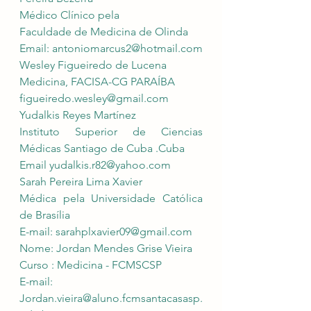
Médico Clínico pela 
Faculdade de Medicina de Olinda 
Email: 
antoniomarcus2@hotmail.com
Wesley Figueiredo de Lucena
Medicina, FACISA-CG PARAÍBA 
figueiredo.wesley@gmail.com
Yudalkis Reyes Martínez
Instituto Superior de Ciencias 
Médicas Santiago de Cuba .Cuba
Email 
yudalkis.r82@yahoo.com
Sarah Pereira Lima Xavier
Médica pela Universidade Católica 
de Brasília
E-mail: 
sarahplxavier09@gmail.com
Nome: Jordan Mendes Grise Vieira
Curso : Medicina - FCMSCSP
E-mail: 
Jordan.vieira@aluno.fcmsantacasasp.