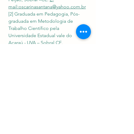
mail:oscarinasantana@yahoo.com.br
[2] Graduada em Pedagogia, Pós- 
graduada em Metodologia de 
Trabalho Científico pela 
Universidade Estadual vale do 
Acaraú - UVA – Sobral CE. 
Bacharelada em Psicologia pela 
Faculdade Luciano Feijão FLF-
Sobral CE E-mail: 
deusimar.paiva18@gmail.com
Ver tudo
Posts Relacionados