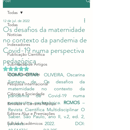
Post
Todas
12 de jul. de 2022
Todas
Os desafios da maternidade
Notícias
no contexto da pandemia de
Indexadores
Covid-19 numa perspectiva
Publicação Científica
pedagógica
Submissão de Artigos
Avaliado com NaN de 5 estrelas.
Dicas Acadêmicas
COMO CITAR:  
OLIVEIRA, Oscarina 
Santana de. Os desafios da 
Pesquisa Internacional
maternidade no contexto da 
Ciência e Sociedade
pandemia de Covid-19 numa 
perspectiva pedagógica. 
RCMOS 
– 
Revalida e Carreira Médica
Revista Científica Multidisciplinar O 
Editora Aluz e Premiações
Saber. São Paulo
, ano II, v.2, ed. 2, 
Editais Acadêmicos
jul./dez. 2022. 
DOI: 