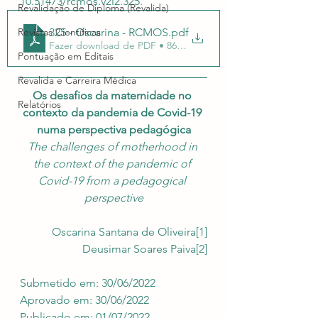
10.51473/rcmos.v2i2.325.
Revalidação de Diploma (Revalida)
325 - Oscarina - RCMOS
.pdf
Revistas Científicas
Fazer download de PDF • 863KB
Pontuação em Editais
Revalida e Carreira Médica
Os desafios da maternidade no 
Relatórios
contexto da pandemia de Covid-19 
numa perspectiva pedagógica
The challenges of motherhood in 
the context of the pandemic of 
Covid-19 from a pedagogical 
perspective
 Oscarina Santana de Oliveira
[1]
Deusimar Soares Paiva
[2]
Submetido em: 30/06/2022
Aprovado em: 30/06/2022
Publicado em: 01/07/2022