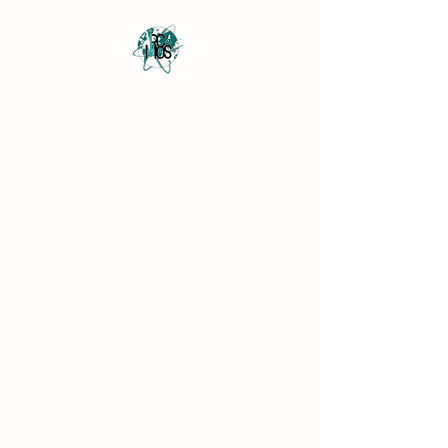
Revista Científica
Multidisciplinar o Saber
Multidisciplinary Scientific
Journal Know