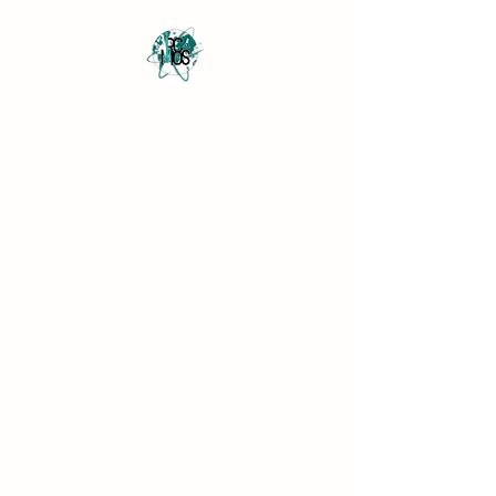
Revista Científica
Multidisciplinar o Saber
Multidisciplinary Scientific
Journal Know