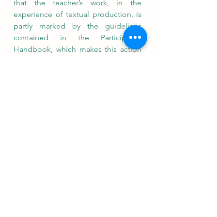
that the teacher’s work, in the  
experience of textual production, is 
partly marked by the guidelines 
contained in the Participant’s 
Handbook, which makes this action 
focused on training a writing limited 
to the molds proposed by ENEM.
 Keywords: Writing. ENEM. 
Argumentative essay text. Teaching 
practice
Ver tudo
Posts Relacionados