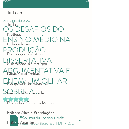
Post
Todas
9 de ago. de 2023
Todas
OS DESAFIOS DO
Notícias
ENSINO MÉDIO NA
Indexadores
PRODUÇÃO
Publicação Científica
DISSERTATIVA
Submissão de Artigos
ARGUMENTATIVA E
Dicas Acadêmicas
ENEM: UM OLHAR
Pesquisa Internacional
SOBRE A...
Ciência e Sociedade
Avaliado com NaN de 5 estrelas.
Revalida e Carreira Médica
Editora Aluz e Premiações
596_maria_rcmos
.pdf
Editais Acadêmicos
Fazer download de PDF • 273KB