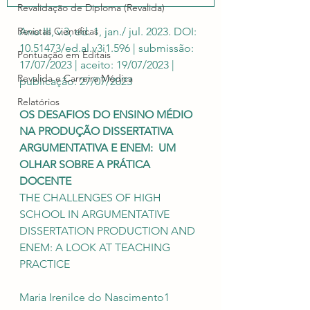
Revalidação de Diploma (Revalida)
Revistas Científicas
Ano III, v.3, ed. 1, jan./ jul. 2023. DOI: 
10.51473/ed.al.v3i1.596 | submissão: 
Pontuação em Editais
17/07/2023 | aceito: 19/07/2023 |  
Revalida e Carreira Médica
publicação: 27/07/2023
Relatórios
OS DESAFIOS DO ENSINO MÉDIO 
NA PRODUÇÃO DISSERTATIVA 
ARGUMENTATIVA E ENEM:  UM 
OLHAR SOBRE A PRÁTICA 
DOCENTE 
THE CHALLENGES OF HIGH 
SCHOOL IN ARGUMENTATIVE 
DISSERTATION PRODUCTION AND  
ENEM: A LOOK AT TEACHING 
PRACTICE 
Maria Irenilce do Nascimento1 