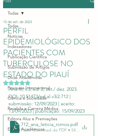
Post
Todas
15 de set. de 2023
Todas
PERFIL
Notícias
EPIDEMIOLÓGICO DOS
Indexadores
PACIENTES COM
Publicação Científica
TUBERCULOSE NO
Submissão de Artigos
ESTADO DO PIAUÍ
Dicas Acadêmicas
Avaliado com NaN de 5 estrelas.
Pesquisa Internacional
Ano III, v.3, ed. 2, set./ dez. 2023. 
DOI: 10.51473/ed.al.v3i2.712 | 
Ciência e Sociedade
submissão: 12/09/2023 | aceito: 
Revalida e Carreira Médica
13/09/2023 | publicação: 15/09/2023
Editora Aluz e Premiações
712_ana_leticia_rcmos
.pdf
Editais Acadêmicos
Fazer download de PDF • 540KB