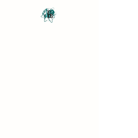
Revista Científica
Multidisciplinar o Saber
Multidisciplinary Scientific
Journal Know