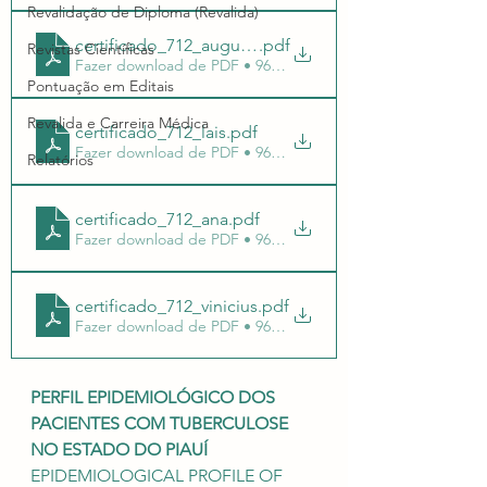
Revalidação de Diploma (Revalida)
certificado_712_augusto
.pdf
Revistas Científicas
Fazer download de PDF • 965KB
Pontuação em Editais
Revalida e Carreira Médica
certificado_712_lais
.pdf
Fazer download de PDF • 965KB
Relatórios
certificado_712_ana
.pdf
Fazer download de PDF • 965KB
certificado_712_vinicius
.pdf
Fazer download de PDF • 965KB
PERFIL EPIDEMIOLÓGICO DOS 
PACIENTES COM TUBERCULOSE 
NO ESTADO DO PIAUÍ
EPIDEMIOLOGICAL PROFILE OF 