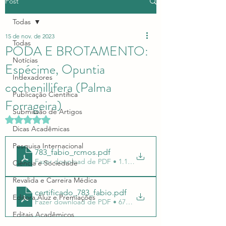
Post
Todas
15 de nov. de 2023
Todas
PODA E BROTAMENTO:
Notícias
Espécime, Opuntia
Indexadores
cochenillifera (Palma
Publicação Científica
Forrageira)
Submissão de Artigos
Avaliado com NaN de 5 estrelas.
Dicas Acadêmicas
Pesquisa Internacional
783_fabio_rcmos
.pdf
Fazer download de PDF • 1.13MB
Ciência e Sociedade
Revalida e Carreira Médica
certificado_783_fabio
.pdf
Editora Aluz e Premiações
Fazer download de PDF • 676KB
Editais Acadêmicos