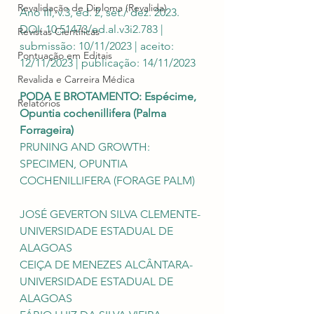
Revalidação de Diploma (Revalida)
Ano III, v.3, ed. 2, set./ dez. 2023. 
DOI: 10.51473/ed.al.v3i2.783 | 
Revistas Científicas
submissão: 10/11/2023 | aceito: 
Pontuação em Editais
12/11/2023 | publicação: 14/11/2023
Revalida e Carreira Médica
PODA E BROTAMENTO: Espécime, 
Relatórios
Opuntia cochenillifera (Palma 
Forrageira)
PRUNING AND GROWTH: 
SPECIMEN, OPUNTIA 
COCHENILLIFERA (FORAGE PALM)
JOSÉ GEVERTON SILVA CLEMENTE- 
UNIVERSIDADE ESTADUAL DE 
ALAGOAS
CEIÇA DE MENEZES ALCÂNTARA- 
UNIVERSIDADE ESTADUAL DE 
ALAGOAS