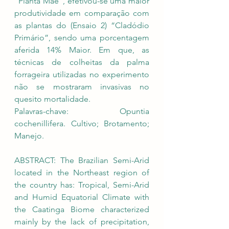
“Planta Mãe”, efetivou-se uma maior 
produtividade em comparação com 
as plantas do (Ensaio 2) “Cladódio 
Primário”, sendo uma porcentagem 
aferida 14% Maior. Em que, as 
técnicas de colheitas da palma 
forrageira utilizadas no experimento 
não se mostraram invasivas no 
quesito mortalidade. 
Palavras-chave: Opuntia 
cochenillifera. Cultivo; Brotamento; 
Manejo.
ABSTRACT: The Brazilian Semi-Arid 
located in the Northeast region of 
the country has: Tropical, Semi-Arid 
and Humid Equatorial Climate with 
the Caatinga Biome characterized 
mainly by the lack of precipitation, 