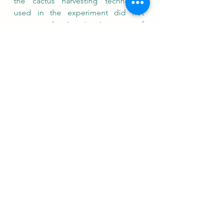
the cactus harvesting techniques 
used in the experiment did not 
prove to be invasive in terms of 
mortality.
Keywords: Opuntia cochenillifera. 
Pruning. Growth. Management.
Ver tudo
Posts Relacionados