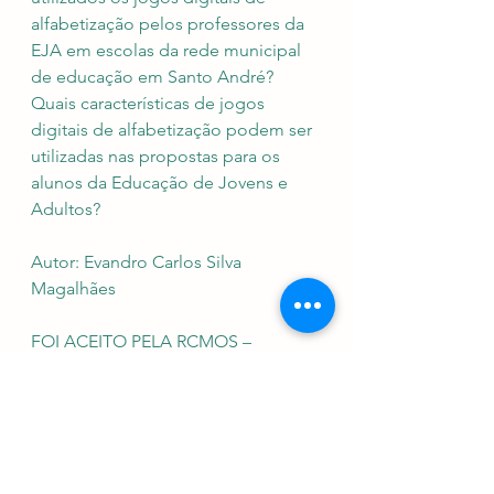
alfabetização pelos professores da 
EJA em escolas da rede municipal 
de educação em Santo André? 
Quais características de jogos 
digitais de alfabetização podem ser 
utilizadas nas propostas para os 
alunos da Educação de Jovens e 
Adultos?
Autor: Evandro Carlos Silva 
Magalhães
FOI ACEITO PELA RCMOS – 
REVISTA CIENTÍFICA 
MULTIDISCIPLINAR O
SABER, ISSN. 2675-9128, PARA 
PUBLICAÇÃO, ano III, v.3, ed. 1, jan./ 
jul.