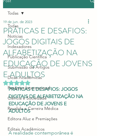
Post
Todas
19 de jun. de 2023
Todas
PRÁTICAS E DESAFIOS:
Notícias
JOGOS DIGITAIS DE
Indexadores
ALFABETIZAÇÃO NA
Publicação Científica
EDUCAÇÃO DE JOVENS
Submissão de Artigos
E ADULTOS
Dicas Acadêmicas
Avaliado com NaN de 5 estrelas.
Pesquisa Internacional
PRÁTICAS E DESAFIOS: JOGOS 
DIGITAIS DE ALFABETIZAÇÃO NA 
Ciência e Sociedade
EDUCAÇÃO DE JOVENS E 
Revalida e Carreira Médica
ADULTOS
Editora Aluz e Premiações
Editais Acadêmicos
A realidade contemporânea é 