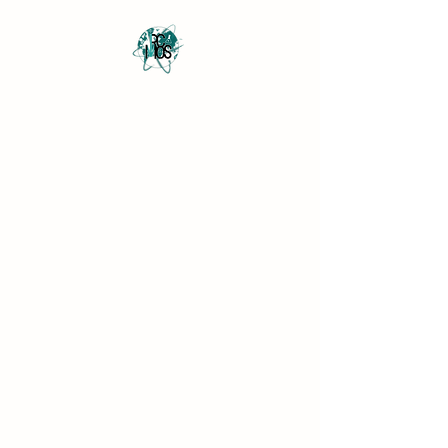
Revista Científica
Multidisciplinar o Saber
Multidisciplinary Scientific
Journal Know