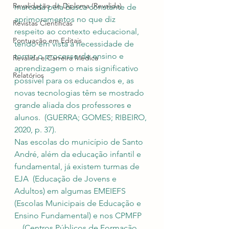
Revalidação de Diploma (Revalida)
marcada pela busca constante de 
aprimoramentos no que diz 
Revistas Científicas
respeito ao contexto educacional, 
Pontuação em Editais
tendo em vista a necessidade de 
tornar o processo de ensino e 
Revalida e Carreira Médica
aprendizagem o mais significativo 
Relatórios
possível para os educandos e, as 
novas tecnologias têm se mostrado 
grande aliada dos professores e 
alunos.  (GUERRA; GOMES; RIBEIRO, 
2020, p. 37). 
Nas escolas do município de Santo 
André, além da educação infantil e 
fundamental, já existem turmas de 
EJA  (Educação de Jovens e 
Adultos) em algumas EMEIEFS 
(Escolas Municipais de Educação e 
Ensino Fundamental) e nos CPMFP   
    (Centros Públicos de Formação 