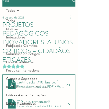
Post
Todas
8 de set. de 2023
Todas
PROJETOS
Notícias
PEDAGÓGICOS
Indexadores
INOVADORES: ALUNOS
Publicação Científica
CRÍTICOS – CIDADÃOS
Submissão de Artigos
EFICAZES
Dicas Acadêmicas
Avaliado com NaN de 5 estrelas.
Pesquisa Internacional
Ciência e Sociedade
certificado_710_lais
.pdf
Fazer download de PDF • 965KB
Revalida e Carreira Médica
Editora Aluz e Premiações
710_lais_rcmos
.pdf
Editais Acadêmicos
Fazer download de PDF • 633KB