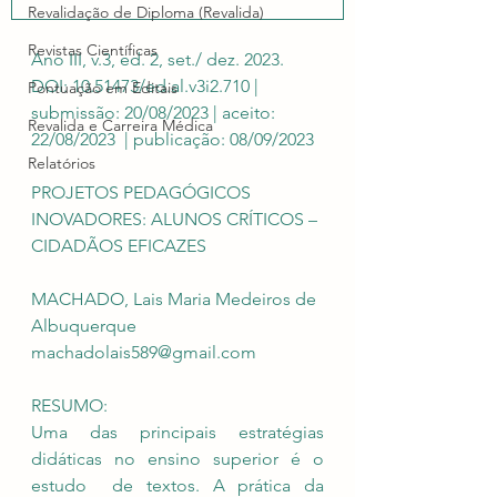
Revalidação de Diploma (Revalida)
Revistas Científicas
Ano III, v.3, ed. 2, set./ dez. 2023. 
DOI: 10.51473/ed.al.v3i2.710 | 
Pontuação em Editais
submissão: 20/08/2023 | aceito: 
Revalida e Carreira Médica
22/08/2023  | publicação: 08/09/2023 
Relatórios
PROJETOS PEDAGÓGICOS 
INOVADORES: ALUNOS CRÍTICOS – 
CIDADÃOS EFICAZES 
MACHADO, Lais Maria Medeiros de 
Albuquerque  
machadolais589@gmail.com 
RESUMO: 
Uma das principais estratégias 
didáticas no ensino superior é o 
estudo  de textos. A prática da 