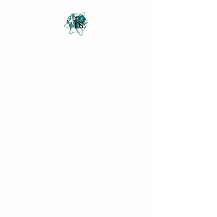
Revista Científica
Multidisciplinar o Saber
Multidisciplinary Scientific
Journal Know