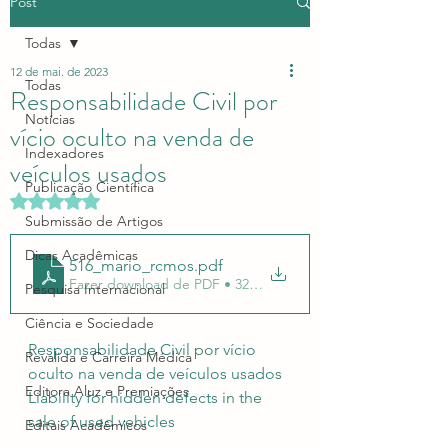
Post
Todas
12 de mai. de 2023
Todas
Responsabilidade Civil por
Notícias
vício oculto na venda de
Indexadores
veículos usados
Publicação Científica
Avaliado com NaN de 5 estrelas.
Submissão de Artigos
Dicas Acadêmicas
516_mario_rcmos
.pdf
Fazer download de PDF • 323KB
Pesquisa Internacional
Ciência e Sociedade
Responsabilidade Civil por vício 
Revalida e Carreira Médica
oculto na venda de veículos usados
Editora Aluz e Premiações
Liability for hidden defects in the 
sale of used vehicles
Editais Acadêmicos