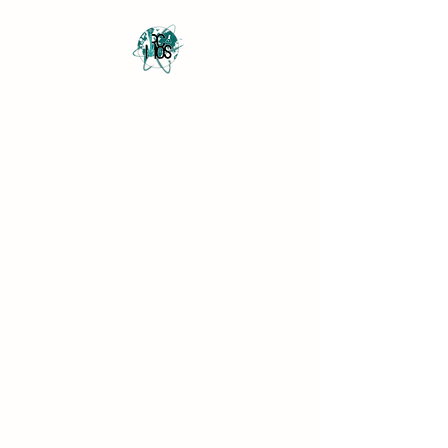
Revista Científica
Multidisciplinar o Saber
Multidisciplinary Scientific
Journal Know