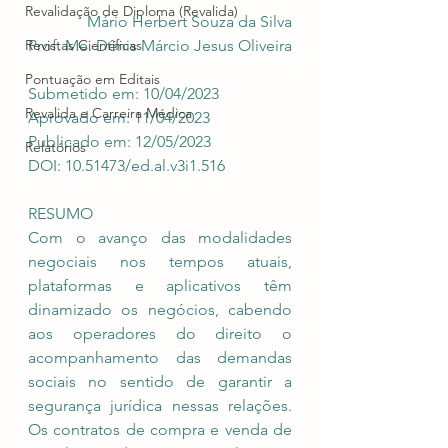
Revalidação de Diploma (Revalida)
Mário Herbert Souza da Silva
Revistas Científicas
Prof. Me. Dênis Márcio Jesus Oliveira
Pontuação em Editais
Submetido em: 10/04/2023
Revalida e Carreira Médica
Aprovado em: 11/04/2023
Publicado em: 12/05/2023
Relatórios
DOI: 10.51473/ed.al.v3i1.516
RESUMO
Com o avanço das modalidades 
negociais nos tempos atuais, 
plataformas e aplicativos têm 
dinamizado os negócios, cabendo 
aos operadores do direito o 
acompanhamento das demandas 
sociais no sentido de garantir a 
segurança jurídica nessas relações. 
Os contratos de compra e venda de 