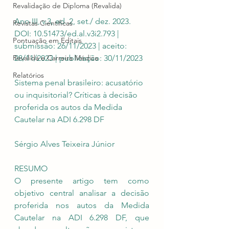
Revalidação de Diploma (Revalida)
Ano III, v.3, ed. 2, set./ dez. 2023. 
Revistas Científicas
DOI: 10.51473/ed.al.v3i2.793 | 
Pontuação em Editais
submissão: 26/11/2023 | aceito: 
Revalida e Carreira Médica
28/11/2023 | publicação: 30/11/2023
Relatórios
Sistema penal brasileiro: acusatório 
ou inquisitorial? Críticas à decisão 
proferida os autos da Medida 
Cautelar na ADI 6.298 DF
Sérgio Alves Teixeira Júnior
RESUMO
O presente artigo tem como 
objetivo central analisar a decisão 
proferida nos autos da Medida 
Cautelar na ADI 6.298 DF, que 