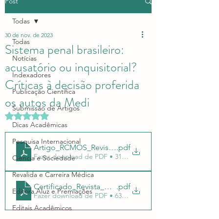
Post
Todas
30 de nov. de 2023
Todas
Sistema penal brasileiro:
Notícias
acusatório ou inquisitorial?
Indexadores
Críticas à decisão proferida
Publicação Científica
os autos da Medi
Submissão de Artigos
Avaliado com NaN de 5 estrelas.
Dicas Acadêmicas
Pesquisa Internacional
Artigo_RCMOS_Revista_Cientificasergio793
.pdf
Fazer download de PDF • 312KB
Ciência e Sociedade
Revalida e Carreira Médica
Certificado_Revista_Cientifica_RCMOSsergio793
.pdf
Editora Aluz e Premiações
Fazer download de PDF • 635KB
Editais Acadêmicos