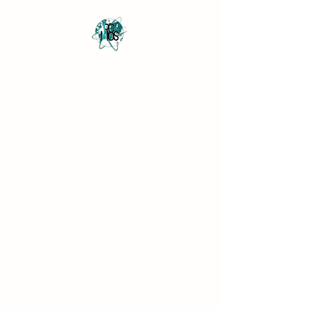
Revista Científica
Multidisciplinar o Saber
Multidisciplinary Scientific
Journal Know