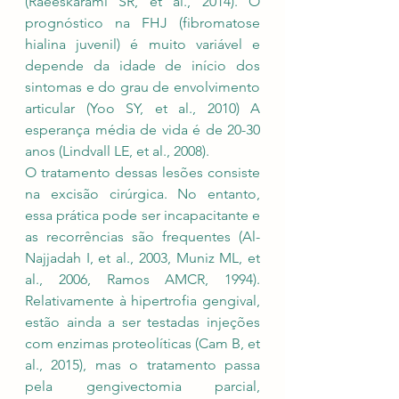
(Raeeskarami SR, et al., 2014). O 
prognóstico na FHJ (fibromatose 
hialina juvenil) é muito variável e 
depende da idade de início dos 
sintomas e do grau de envolvimento 
articular (Yoo SY, et al., 2010) A 
esperança média de vida é de 20-30 
anos (Lindvall LE, et al., 2008).
O tratamento dessas lesões consiste 
na excisão cirúrgica. No entanto, 
essa prática pode ser incapacitante e 
as recorrências são frequentes (Al-
Najjadah I, et al., 2003, Muniz ML, et 
al., 2006, Ramos AMCR, 1994). 
Relativamente à hipertrofia gengival, 
estão ainda a ser testadas injeções 
com enzimas proteolíticas (Cam B, et 
al., 2015), mas o tratamento passa 
pela gengivectomia parcial, 