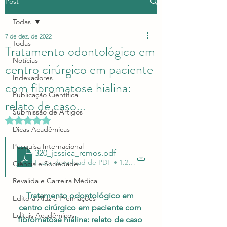
Post
Todas
7 de dez. de 2022
Todas
Tratamento odontológico em
Notícias
centro cirúrgico em paciente
Indexadores
com fibromatose hialina:
Publicação Científica
relato de caso...
Submissão de Artigos
Avaliado com NaN de 5 estrelas.
Dicas Acadêmicas
Pesquisa Internacional
320_jessica_rcmos
.pdf
Fazer download de PDF • 1.24MB
Ciência e Sociedade
Revalida e Carreira Médica
Tratamento odontológico em 
Editora Aluz e Premiações
centro cirúrgico em paciente com 
Editais Acadêmicos
fibromatose hialina: relato de caso 