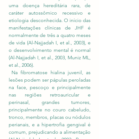
uma doença hereditária rara, de 
caráter autossômico recessivo e 
etiologia desconhecida. O início das 
manifestações clínicas de JHF é 
normalmente de três a quatro meses 
de vida (Al-Najjadah I, et al., 2003), e 
o desenvolvimento mental é normal 
(Al-Najjadah I, et al., 2003, Muniz ML, 
et al., 2006).
 Na fibromatose hialina juvenil, as 
lesões podem ser pápulas peroladas 
na face, pescoço e principalmente 
nas regiões retroauricular e 
perinasal, grandes tumores, 
principalmente no couro cabeludo, 
tronco, membros, placas ou nódulos 
perianais, e a hipertrofia gengival é 
comum, prejudicando a alimentação 