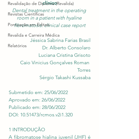
clínico
Revalidação de Diploma (Revalida)
Dental treatment in the operating 
Revistas Científicas
room in a patient with hyaline 
Pontuação em Editais
fibromatosis: clinical case report
Revalida e Carreira Médica
Jéssica Sabrina Farias Brasil
Relatórios
Dr. Alberto Consolaro
 Luciana Cristina Grisoto
Caio Vinicius Gonçalves Roman 
Torres
Sérgio Takashi Kussaba
Submetido em: 25/06/2022
Aprovado em: 26/06/2022
Publicado em: 28/06/2022
DOI: 10.51473/rcmos.v2i1.320
1 INTRODUÇÃO
A fibromatose hialina juvenil (JHF) é 