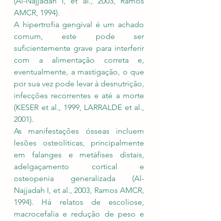
(Al-Najjadah I, et al., 2003, Ramos 
AMCR, 1994).
A hipertrofia gengival é um achado 
comum, este pode ser 
suficientemente grave para interferir 
com a alimentação correta e, 
eventualmente, a mastigação, o que 
por sua vez pode levar à desnutrição, 
infecções recorrentes e até a morte 
(KESER et al., 1999, LARRALDE et al., 
2001). 
As manifestações ósseas incluem 
lesões osteolíticas, principalmente 
em falanges e metáfises distais, 
adelgaçamento cortical e 
osteopenia generalizada (Al-
Najjadah I, et al., 2003, Ramos AMCR, 
1994). Há relatos de escoliose, 
macrocefalia e redução de peso e 