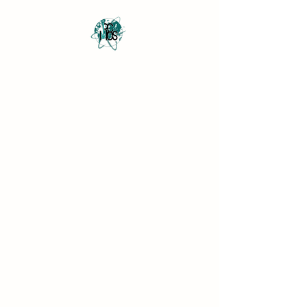
Revista Científica
Multidisciplinar o Saber
Multidisciplinary Scientific
Journal Know