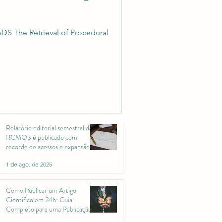
S The Retrieval of Procedural
Revista científica RCMOS é
citada em guia sobre onde
publicar artigos científicos
9 de mar.
Relatório editorial semestral da
RCMOS é publicado com
recorde de acessos e expansão
internacional
1 de ago. de 2025
Como Publicar um Artigo
Científico em 24h: Guia
Completo para uma Publicação
Científica Rápida e Conquistar