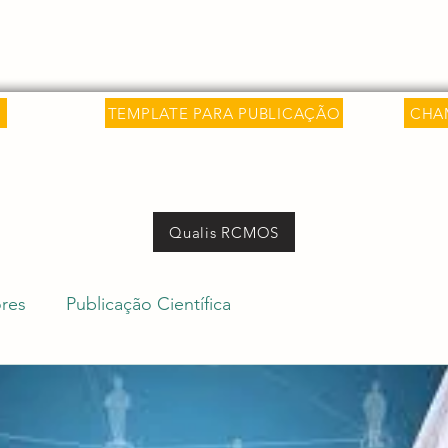
 Saber
Sobre
Livros
Artigos
C
TEMPLATE PARA PUBLICAÇÃO
CHA
Qualis RCMOS
res
Publicação Científica
icas Acadêmicas
Pesquisa Internacional