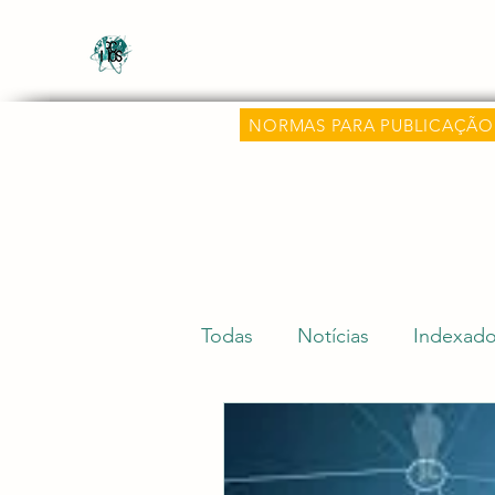
Revista Científica Multidisciplinar o
Multidisciplinary Scientific Journal Know
NORMAS PARA PUBLICAÇÃO
Todas
Notícias
Indexado
Submissão de Artigos
D