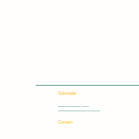
Submissão
Submeter Artigo - OJS
Submissão Rápida
Submeter Livro ou Ebook
Contato