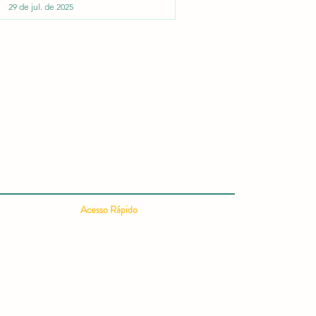
29 de jul. de 2025
Pontuação em Editais e
Concursos
Acesso Rápido
Sobre
Livros
Artigos
Chamadas
Classificações e Métricas
Notícias
Contato