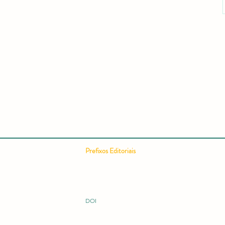
Prefixos Editoriais
ISSN 2675-9128
ISBN 978-65-994914
ISBN 978-65-996149
ISBN 978-65-995060
DOI 10.51473
DOI