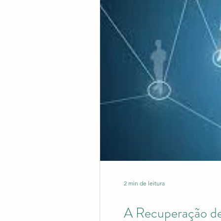
Ciência e Sociedade
Re
Editora Aluz e Premiações
Revalidação de Diploma (Rev
Pontuação em Editais
R
2 min de leitura
A Recuperação de