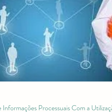
valida e Carreira Médica
Editais Acadêmicos
alida)
Revistas Científicas
evalida e Carreira Médica
Relatórios
 Informações Processuais Com a Utilizaç