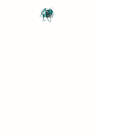
Revista Científica
Multidisciplinar o Saber
Multidisciplinary Scientific
Journal Know