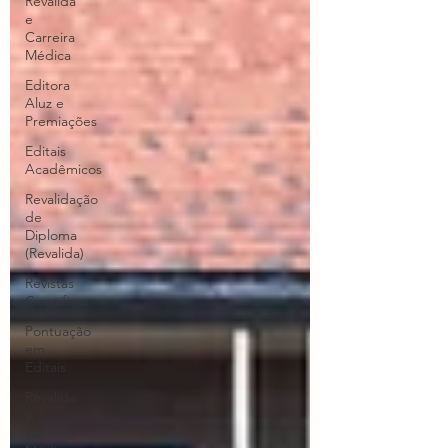
Revalida
e
Carreira
Médica
Editora
Aluz e
Premiações
Editais
Acadêmicos
Revalidação
de
Diploma
(Revalida)
Revistas
Científicas
Pontuação
em
Editais
Revalida
e
Carreira