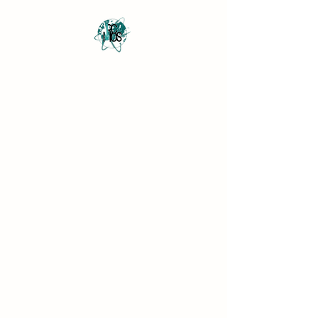
Revista Científica
Multidisciplinar o Saber
Multidisciplinary Scientific
Journal Know