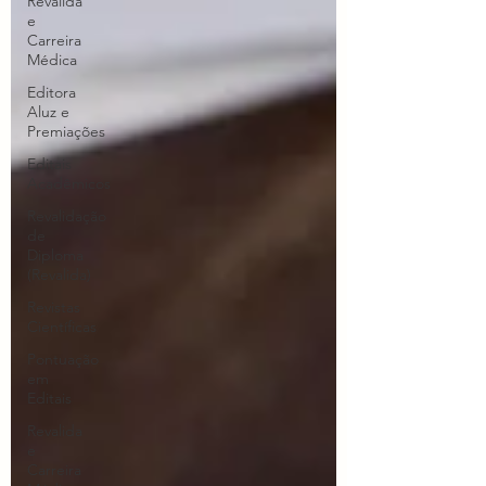
Revalida
e
Carreira
Médica
Editora
Aluz e
Premiações
Editais
Acadêmicos
Revalidação
de
Diploma
(Revalida)
Revistas
Científicas
Pontuação
em
Editais
Revalida
e
Carreira