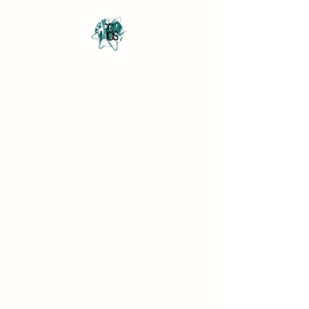
Revista Científica
Multidisciplinar o Saber
Multidisciplinary Scientific
Journal Know